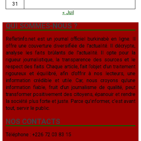
31
« Juil
QUI SOMMES-NOUS ?
Refletinfo.net est un journal officiel burkinabè en ligne. Il
offre une couverture diversifiée de l'actualité. Il décrypte,
analyse les faits brûlants de l'actualité. Il opte pour la
rigueur journalistique, la transparence des sources et le
respect des faits. Chaque article, fait l’objet d’un traitement
rigoureux et équilibré, afin d’offrir à nos lecteurs, une
information crédible et utile. Car, nous croyons qu’une
information fiable, fruit d’un journalisme de qualité, peut
transformer positivement des citoyens, épanouir et rendre
la société plus forte et juste. Parce qu’informer, c’est avant
tout, servir le public.
NOS CONTACTS
Téléphone : +226 72 03 83 15