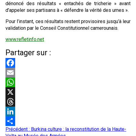
dénoncé des résultats « entachés de tricherie » avant
d’appeler ses partisans à « défendre la vérité des urnes ».
Pour l’instant, ces résultats restent provisoires jusqu’à leur
validation par le Conseil Constitutionnel camerounais.
www.refletinfo.net
Partager sur :
Facebook
Email
WhatsApp
X
Threads
LinkedIn
Navigation
Précédent :
Burkina culture : la reconstitution de la Haute-
Partager
Volta au Musée des Armées