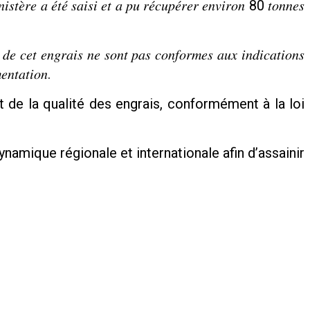
𝑠𝑡𝑒̀𝑟𝑒 𝑎 𝑒́𝑡𝑒́ 𝑠𝑎𝑖𝑠𝑖 𝑒𝑡 𝑎 𝑝𝑢 𝑟𝑒́𝑐𝑢𝑝𝑒́𝑟𝑒𝑟 𝑒𝑛𝑣𝑖𝑟𝑜𝑛 80 𝑡𝑜𝑛𝑛𝑒𝑠
 𝑑𝑒 𝑐𝑒𝑡 𝑒𝑛𝑔𝑟𝑎𝑖𝑠 𝑛𝑒 𝑠𝑜𝑛𝑡 𝑝𝑎𝑠 𝑐𝑜𝑛𝑓𝑜𝑟𝑚𝑒𝑠 𝑎𝑢𝑥 𝑖𝑛𝑑𝑖𝑐𝑎𝑡𝑖𝑜𝑛𝑠
𝑡𝑎𝑡𝑖𝑜𝑛.
t de la qualité des engrais, conformément à la loi
dynamique régionale et internationale afin d’assainir