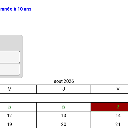
damnée à 10 ans
août 2026
M
J
V
5
6
7
12
13
14
19
20
21