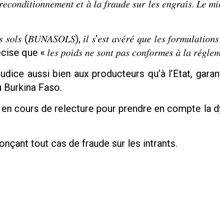
𝑜𝑛𝑑𝑖𝑡𝑖𝑜𝑛𝑛𝑒𝑚𝑒𝑛𝑡 𝑒𝑡 𝑎̀ 𝑙𝑎 𝑓𝑟𝑎𝑢𝑑𝑒 𝑠𝑢𝑟 𝑙𝑒𝑠 𝑒𝑛𝑔𝑟𝑎𝑖𝑠. 𝐿𝑒 𝑚𝑖𝑛𝑖
 𝑠𝑜𝑙𝑠 (𝐵𝑈𝑁𝐴𝑆𝑂𝐿𝑆), 𝑖𝑙 𝑠’𝑒𝑠𝑡 𝑎𝑣𝑒́𝑟𝑒́ 𝑞𝑢𝑒 𝑙𝑒𝑠 𝑓𝑜𝑟𝑚𝑢𝑙𝑎𝑡𝑖𝑜𝑛𝑠
𝑒𝑠 𝑝𝑜𝑖𝑑𝑠 𝑛𝑒 𝑠𝑜𝑛𝑡 𝑝𝑎𝑠 𝑐𝑜𝑛𝑓𝑜𝑟𝑚𝑒𝑠 𝑎̀ 𝑙𝑎 𝑟𝑒́𝑔𝑙𝑒𝑚𝑒
dice aussi bien aux producteurs qu’à l’Etat, garan
u Burkina Faso.
 est en cours de relecture pour prendre en compte la 
onçant tout cas de fraude sur les intrants.