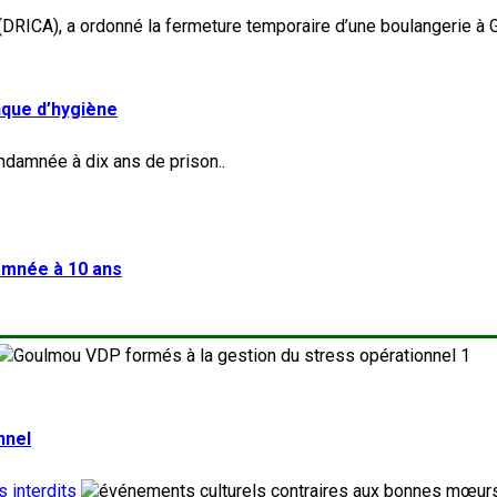
nque d’hygiène
damnée à 10 ans
1
nnel
 interdits