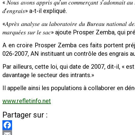
« 𝑁𝑜𝑢𝑠 𝑎𝑣𝑜𝑛𝑠 𝑎𝑝𝑝𝑟𝑖𝑠 𝑞𝑢’𝑢𝑛 𝑐𝑜𝑚𝑚𝑒𝑟𝑐̧𝑎𝑛𝑡 𝑠’𝑎𝑑𝑜𝑛𝑛𝑎𝑖𝑡 𝑎𝑢 𝑟𝑒𝑐
𝑑’𝑒𝑛𝑔𝑟𝑎𝑖𝑠» a-t-il expliqué.
«𝐴𝑝𝑟𝑒̀𝑠 𝑎𝑛𝑎𝑙𝑦𝑠𝑒 𝑎𝑢 𝑙𝑎𝑏𝑜𝑟𝑎𝑡𝑜𝑖𝑟𝑒 𝑑𝑢 𝐵𝑢𝑟𝑒𝑎𝑢 𝑛𝑎𝑡𝑖𝑜𝑛𝑎𝑙 𝑑𝑒
𝑚𝑎𝑟𝑞𝑢𝑒́𝑒𝑠 𝑠𝑢𝑟 𝑙𝑒 𝑠𝑎𝑐» ajoute Prosper Zemba, qui précise que « 𝑙
A en croire Prosper Zemba ces faits portent préju
026-2007, AN instituant un contrôle des engrais a
Par ailleurs, cette loi, qui date de 2007, dit-il, «
davantage le secteur des intrants.»
Il appelle ainsi les populations à collaborer en dén
www.refletinfo.net
Partager sur :
Facebook