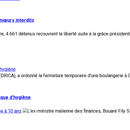
 mœurs interdits
’hygiène
nque d’hygiène
ée à 10 ans