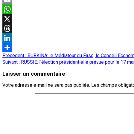
Email
WhatsApp
X
Threads
LinkedIn
Navigation
Précédent :
BURKINA: le Médiateur du Faso, le Conseil Economi
Partager
d’article
Suivant :
RUSSIE: l’élection présidentielle prévue pour le 17 m
Laisser un commentaire
Votre adresse e-mail ne sera pas publiée.
Les champs obligato