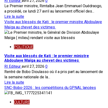
RI Editeur
avril 27, 2026
0
Le Premier ministre, Rimtalba Jean Emmanuel Ouédraogo,
a procédé, ce lundi 27 avril au lancement officiel des...
En
Lire la suite
savoir
Visite aux blessés de Kati : le premier ministre Abdoulaye
plus
Maïga au chevet des victimes
sur
Bobo-
Dioulasso:
POLITIQUE
le
Premier
Visite aux blessés de Kati : le premier ministre
ministre
Abdoulaye Maïga au chevet des victimes
lance
RI Editeur
avril 27, 2026
0
les
Rentré de Bobo Dioulasso où il a pris part au lancement de
souscriptions
la semaine nationale de la...
aux
En
Lire la suite
parcelles
savoir
SNC-Bobo-2026 : les compétitions du GPNAL lancées
de
plus
la
sur
ZAD
CULTURE
Visite