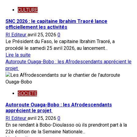
la
CULTURE
CEDEAO
condamne
SNC 2026 : le capitaine Ibrahim Traoré lance
les
officiellement les activités
attaques
RI Editeur
avril 25, 2026
0
terroristes
Le Président du Faso, le capitaine Ibrahim Traoré, a
du
procédé le samedi 25 avril 2026, au lancement...
25
En
Lire la suite
avril
savoir
Autoroute Ouaga-Bobo : les Afrodescendants apprécient le
plus
projet
sur
SNC
2026
SOCIETE
:
le
Autoroute Ouaga-Bobo : les Afrodescendants
capitaine
apprécient le projet
Ibrahim
RI Editeur
avril 25, 2026
0
Traoré
En se rendant à Bobo-Dioulasso où ils prendront part à la
lance
22è édition de la Semaine Nationale...
officiellement