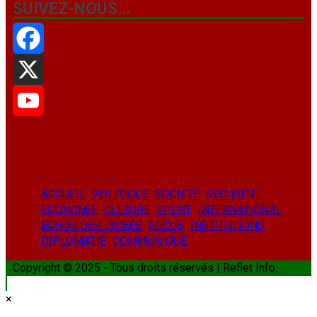
SUIVEZ-NOUS…
Facebook
X
YouTube
ACCUEIL
POLITIQUE
SOCIETE
SECURITE
ECONOMIE
CULTURE
SPORT
INTERNATIONAL
ECHOS DES LYCEES
FOCUS
INSTITUTIONS
DIPLOMATIE
COMMUNIQUE
Copyright © 2025 - Tous droits réservés | Reflet Info.
×