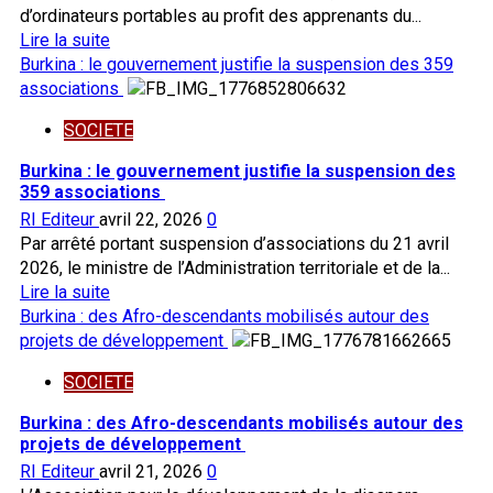
vérifier
d’ordinateurs portables au profit des apprenants du...
les
En
Lire la suite
diplômes
savoir
Burkina : le gouvernement justifie la suspension des 359
plus
associations
sur
SOCIETE
Don
d’ordinateurs:
Burkina : le gouvernement justifie la suspension des
des
359 associations
Afrodescendants
RI Editeur
avril 22, 2026
0
renforcent
Par arrêté portant suspension d’associations du 21 avril
l’apprentissage
2026, le ministre de l’Administration territoriale et de la...
au
En
Lire la suite
centre
savoir
Burkina : des Afro-descendants mobilisés autour des
de
plus
projets de développement
formation
sur
de
SOCIETE
Burkina
Ziniaré
:
Burkina : des Afro-descendants mobilisés autour des
le
projets de développement
gouvernement
RI Editeur
avril 21, 2026
0
justifie