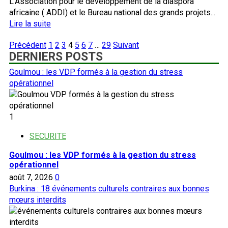
L’Association pour le développement de la diaspora
la
africaine ( ADDI) et le Bureau national des grands projets...
suspension
En
Lire la suite
des
savoir
359
Pagination
Précédent
1
2
3
4
5
6
7
…
29
Suivant
plus
associations
DERNIERS POSTS
des
sur
publications
Burkina
Goulmou : les VDP formés à la gestion du stress
:
opérationnel
des
Afro-
descendants
1
mobilisés
autour
SECURITE
des
Goulmou : les VDP formés à la gestion du stress
projets
opérationnel
de
août 7, 2026
0
développement
Burkina : 18 événements culturels contraires aux bonnes
mœurs interdits