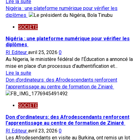
En
Lire la suite
les
savoir
Nigéria : une plateforme numérique pour vérifier les
activités
plus
diplômes
sur
SOCIETE
Autoroute
Ouaga-
Nigéria : une plateforme numérique pour vérifier les
Bobo
diplômes
:
RI Editeur
avril 25, 2026
0
les
Au Nigeria, le ministère fédéral de l’Éducation a annoncé la
Afrodescendants
mise en place d’un processus d’authentification et...
apprécient
En
Lire la suite
le
savoir
Don d’ordinateurs: des Afrodescendants renforcent
projet
plus
l’apprentissage au centre de formation de Ziniaré
sur
Nigéria
SOCIETE
:
une
Don d’ordinateurs: des Afrodescendants renforcent
plateforme
l’apprentissage au centre de formation de Ziniaré
numérique
RI Editeur
avril 23, 2026
0
pour
Les Afrodesendants en visite au Burkina, ont remis un lot