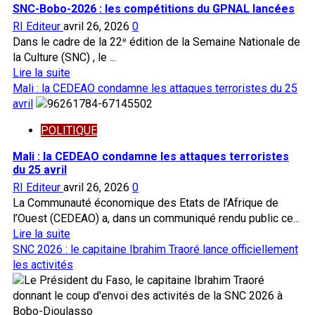
aux
SNC-Bobo-2026 : les compétitions du GPNAL lancées
blessés
RI Editeur
avril 26, 2026
0
de
Dans le cadre de la 22ᵉ édition de la Semaine Nationale de
Kati
la Culture (SNC) , le ...
:
En
Lire la suite
le
savoir
‎Mali : la CEDEAO condamne les attaques terroristes du 25
premier
plus
avril
ministre
sur
Abdoulaye
POLITIQUE
SNC-
Maïga
Bobo-
‎Mali : la CEDEAO condamne les attaques terroristes
au
2026
du 25 avril
chevet
:
RI Editeur
avril 26, 2026
des
0
les
La Communauté économique des Etats de l’Afrique de
victimes
compétitions
l’Ouest (CEDEAO) a, dans un communiqué rendu public ce...
du
En
Lire la suite
GPNAL
savoir
SNC 2026 : le capitaine Ibrahim Traoré lance officiellement
lancées
plus
les activités
sur
‎Mali
: