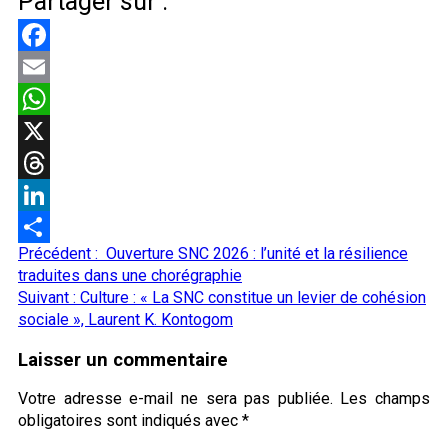
Partager sur :
Facebook
Email
WhatsApp
X
Threads
LinkedIn
Navigation
Précédent :
Ouverture SNC 2026 : l’unité et la résilience
Partager
d’article
traduites dans une chorégraphie
Suivant :
Culture : « La SNC constitue un levier de cohésion
sociale », Laurent K. Kontogom
Laisser un commentaire
Votre adresse e-mail ne sera pas publiée.
Les champs
obligatoires sont indiqués avec
*