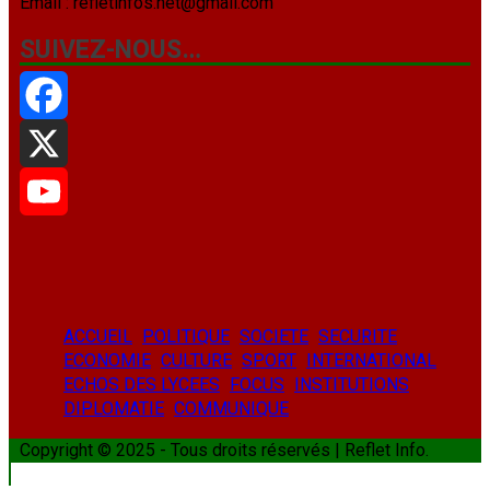
Email : refletinfos.net@gmail.com
SUIVEZ-NOUS…
Facebook
X
YouTube
ACCUEIL
POLITIQUE
SOCIETE
SECURITE
ECONOMIE
CULTURE
SPORT
INTERNATIONAL
ECHOS DES LYCEES
FOCUS
INSTITUTIONS
DIPLOMATIE
COMMUNIQUE
Copyright © 2025 - Tous droits réservés | Reflet Info.