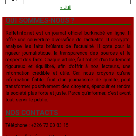
« Juil
QUI SOMMES-NOUS ?
Refletinfo.net est un journal officiel burkinabè en ligne. Il
offre une couverture diversifiée de l'actualité. Il décrypte,
analyse les faits brûlants de l'actualité. Il opte pour la
rigueur journalistique, la transparence des sources et le
respect des faits. Chaque article, fait l’objet d’un traitement
rigoureux et équilibré, afin d’offrir à nos lecteurs, une
information crédible et utile. Car, nous croyons qu’une
information fiable, fruit d’un journalisme de qualité, peut
transformer positivement des citoyens, épanouir et rendre
la société plus forte et juste. Parce qu’informer, c’est avant
tout, servir le public.
NOS CONTACTS
Téléphone : +226 72 03 83 15