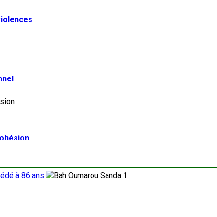
violences
nnel
 cohésion
cédé à 86 ans
1