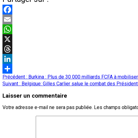
Facebook
Email
WhatsApp
X
Threads
LinkedIn
Navigation
Précédent :
Burkina : Plus de 30 000 milliards FCFA à mobilis
Partager
d’article
Suivant :
Belgique: Gilles Carlier salue le combat des Président
Laisser un commentaire
Votre adresse e-mail ne sera pas publiée.
Les champs obligato