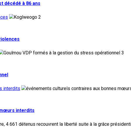
st décédé à 86 ans
nces
2
violences
3
nnel
 interdits
 mœurs interdits