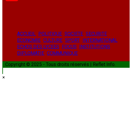
YouTube
ACCUEIL
POLITIQUE
SOCIETE
SECURITE
ECONOMIE
CULTURE
SPORT
INTERNATIONAL
ECHOS DES LYCEES
FOCUS
INSTITUTIONS
DIPLOMATIE
COMMUNIQUE
Copyright © 2025 - Tous droits réservés | Reflet Info.
×