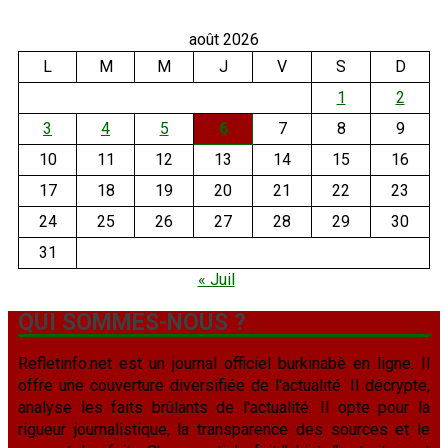
août 2026
L
M
M
J
V
S
D
1
2
3
4
5
6
7
8
9
10
11
12
13
14
15
16
17
18
19
20
21
22
23
24
25
26
27
28
29
30
31
« Juil
QUI SOMMES-NOUS ?
Refletinfo.net est un journal officiel burkinabè en ligne. Il
offre une couverture diversifiée de l'actualité. Il décrypte,
analyse les faits brûlants de l'actualité. Il opte pour la
rigueur journalistique, la transparence des sources et le