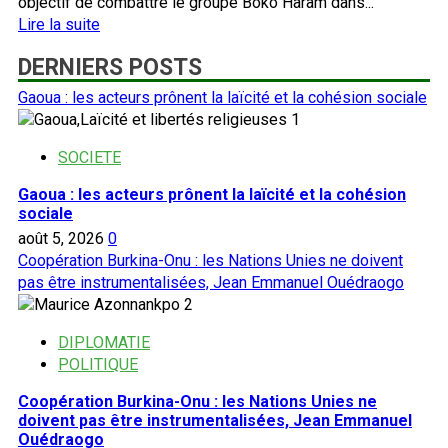
objectif de combattre le groupe Boko Haram dans...
En
Lire la suite
savoir
DERNIERS POSTS
plus
sur
Gaoua : les acteurs prônent la laïcité et la cohésion sociale
Lutte
1
contre
Boko
SOCIETE
Haram,
Gaoua : les acteurs prônent la laïcité et la cohésion
le
sociale
Tchad
août 5, 2026
0
veut
Coopération Burkina-Onu : les Nations Unies ne doivent
quitter
pas être instrumentalisées, Jean Emmanuel Ouédraogo
la
2
Force
mixte
DIPLOMATIE
multinationale
POLITIQUE
Coopération Burkina-Onu : les Nations Unies ne
doivent pas être instrumentalisées, Jean Emmanuel
Ouédraogo