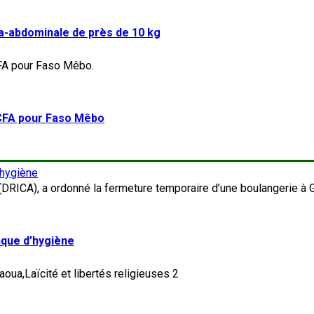
a-abdominale de près de 10 kg
FCFA pour Faso Mêbo
’hygiène
nque d’hygiène
2