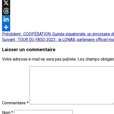
WhatsApp
X
Threads
LinkedIn
Navigation
Précédent :
COOPÉRATION: Guinée équatoriale, un émissaire du
Partager
d’article
Suivant :
TOUR DU FASO 2023 : la LONAB, partenaire officiel mo
Laisser un commentaire
Votre adresse e-mail ne sera pas publiée.
Les champs obligato
Commentaire
*
Nom
*