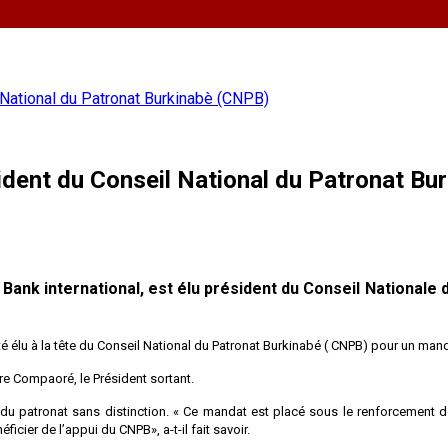
National du Patronat Burkinabè (CNPB)
dent du Conseil National du Patronat Bu
ank international, est élu président du Conseil Nationale d
été élu à la tête du Conseil National du Patronat Burkinabé ( CNPB) pour un man
ire Compaoré, le Président sortant.
s du patronat sans distinction. « Ce mandat est placé sous le renforcement d
icier de l’appui du CNPB», a-t-il fait savoir.