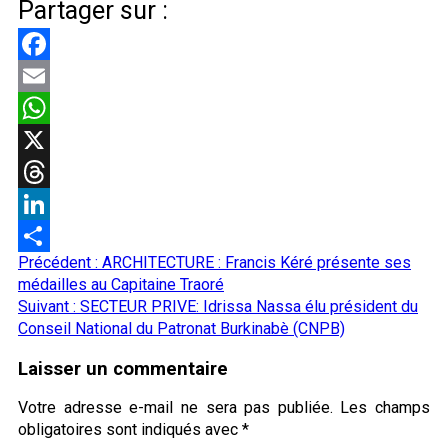
Partager sur :
Facebook
Email
WhatsApp
X
Threads
LinkedIn
Navigation
Précédent :
ARCHITECTURE : Francis Kéré présente ses
Partager
d’article
médailles au Capitaine Traoré
Suivant :
SECTEUR PRIVE: Idrissa Nassa élu président du
Conseil National du Patronat Burkinabè (CNPB)
Laisser un commentaire
Votre adresse e-mail ne sera pas publiée.
Les champs
obligatoires sont indiqués avec
*