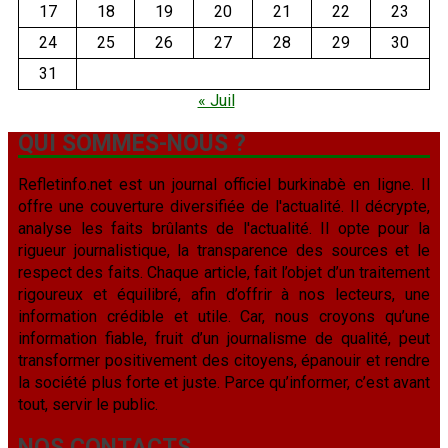
17
18
19
20
21
22
23
24
25
26
27
28
29
30
31
« Juil
QUI SOMMES-NOUS ?
Refletinfo.net est un journal officiel burkinabè en ligne. Il
offre une couverture diversifiée de l'actualité. Il décrypte,
analyse les faits brûlants de l'actualité. Il opte pour la
rigueur journalistique, la transparence des sources et le
respect des faits. Chaque article, fait l’objet d’un traitement
rigoureux et équilibré, afin d’offrir à nos lecteurs, une
information crédible et utile. Car, nous croyons qu’une
information fiable, fruit d’un journalisme de qualité, peut
transformer positivement des citoyens, épanouir et rendre
la société plus forte et juste. Parce qu’informer, c’est avant
tout, servir le public.
NOS CONTACTS