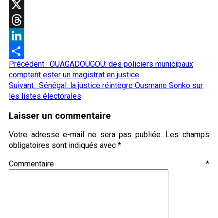
WhatsApp
X
Threads
LinkedIn
Navigation
Précédent :
OUAGADOUGOU: des policiers municipaux
Partager
d’article
comptent ester un magistrat en justice
Suivant :
Sénégal: la justice réintègre Ousmane Sonko sur
les listes électorales
Laisser un commentaire
Votre adresse e-mail ne sera pas publiée.
Les champs
obligatoires sont indiqués avec
*
Commentaire
*