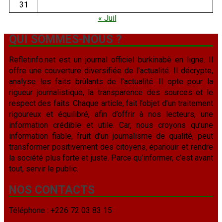
31
« Juil
QUI SOMMES-NOUS ?
Refletinfo.net est un journal officiel burkinabè en ligne. Il
offre une couverture diversifiée de l'actualité. Il décrypte,
analyse les faits brûlants de l'actualité. Il opte pour la
rigueur journalistique, la transparence des sources et le
respect des faits. Chaque article, fait l’objet d’un traitement
rigoureux et équilibré, afin d’offrir à nos lecteurs, une
information crédible et utile. Car, nous croyons qu’une
information fiable, fruit d’un journalisme de qualité, peut
transformer positivement des citoyens, épanouir et rendre
la société plus forte et juste. Parce qu’informer, c’est avant
tout, servir le public.
NOS CONTACTS
Téléphone : +226 72 03 83 15