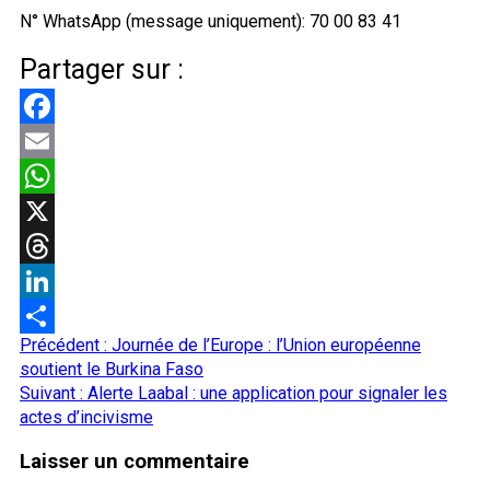
N° WhatsApp (message uniquement): 70 00 83 41
Partager sur :
Facebook
Email
WhatsApp
X
Threads
LinkedIn
Navigation
Précédent :
Journée de l’Europe : l’Union européenne
Partager
d’article
soutient le Burkina Faso
Suivant :
Alerte Laabal : une application pour signaler les
actes d’incivisme
Laisser un commentaire