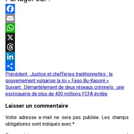
Facebook
Email
WhatsApp
X
Threads
LinkedIn
Navigation
Précédent :
Justice et chefferies traditionnelles : le
Partager
d’article
gouvernement vulgarise la loi « Faso Bu-Kaooré »
Suivant :
Démantèlement de deux réseaux criminels : une
escroquerie de plus de 400 millions FCFA évitée
Laisser un commentaire
Votre adresse e-mail ne sera pas publiée.
Les champs
obligatoires sont indiqués avec
*