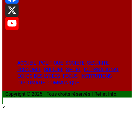
Facebook
X
YouTube
ACCUEIL
POLITIQUE
SOCIETE
SECURITE
ECONOMIE
CULTURE
SPORT
INTERNATIONAL
ECHOS DES LYCEES
FOCUS
INSTITUTIONS
DIPLOMATIE
COMMUNIQUE
Copyright © 2025 - Tous droits réservés | Reflet Info.
×