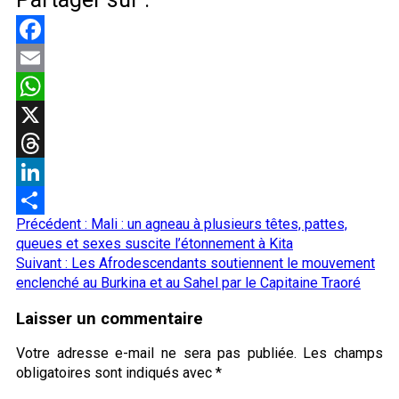
Facebook
Email
WhatsApp
X
Threads
LinkedIn
Navigation
Précédent :
Mali : un agneau à plusieurs têtes, pattes,
Partager
d’article
queues et sexes suscite l’étonnement à Kita
Suivant :
Les Afrodescendants soutiennent le mouvement
enclenché au Burkina et au Sahel par le Capitaine Traoré
Laisser un commentaire
Votre adresse e-mail ne sera pas publiée.
Les champs
obligatoires sont indiqués avec
*