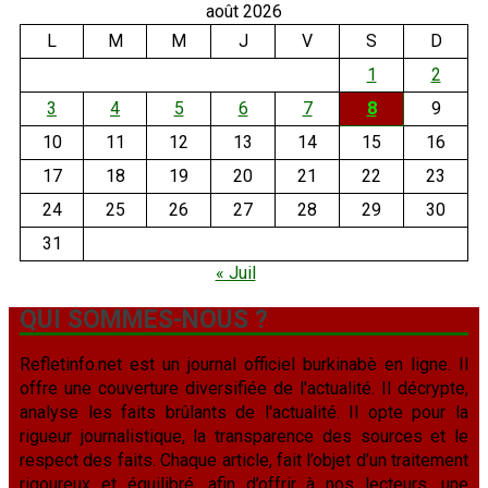
août 2026
L
M
M
J
V
S
D
1
2
3
4
5
6
7
8
9
10
11
12
13
14
15
16
17
18
19
20
21
22
23
24
25
26
27
28
29
30
31
« Juil
QUI SOMMES-NOUS ?
Refletinfo.net est un journal officiel burkinabè en ligne. Il
offre une couverture diversifiée de l'actualité. Il décrypte,
analyse les faits brûlants de l'actualité. Il opte pour la
rigueur journalistique, la transparence des sources et le
respect des faits. Chaque article, fait l’objet d’un traitement
rigoureux et équilibré, afin d’offrir à nos lecteurs, une