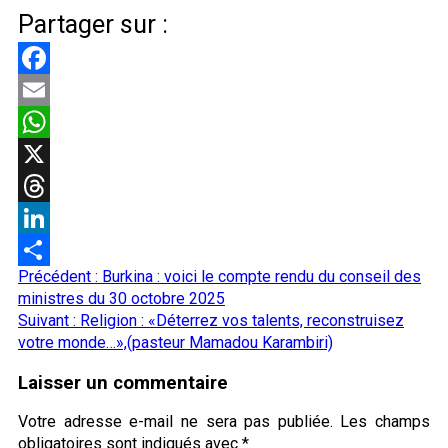
Partager sur :
Facebook
Email
WhatsApp
X
Threads
LinkedIn
Navigation
Précédent :
Burkina : voici le compte rendu du conseil des
Partager
d’article
ministres du 30 octobre 2025
Suivant :
Religion : «Déterrez vos talents, reconstruisez
votre monde…»,(pasteur Mamadou Karambiri)
Laisser un commentaire
Votre adresse e-mail ne sera pas publiée.
Les champs
obligatoires sont indiqués avec
*