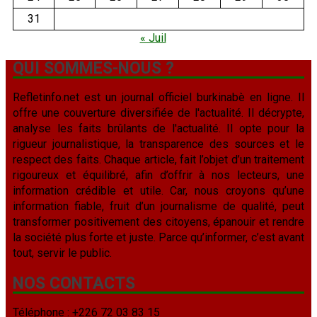
31
« Juil
QUI SOMMES-NOUS ?
Refletinfo.net est un journal officiel burkinabè en ligne. Il
offre une couverture diversifiée de l'actualité. Il décrypte,
analyse les faits brûlants de l'actualité. Il opte pour la
rigueur journalistique, la transparence des sources et le
respect des faits. Chaque article, fait l’objet d’un traitement
rigoureux et équilibré, afin d’offrir à nos lecteurs, une
information crédible et utile. Car, nous croyons qu’une
information fiable, fruit d’un journalisme de qualité, peut
transformer positivement des citoyens, épanouir et rendre
la société plus forte et juste. Parce qu’informer, c’est avant
tout, servir le public.
NOS CONTACTS
Téléphone : +226 72 03 83 15