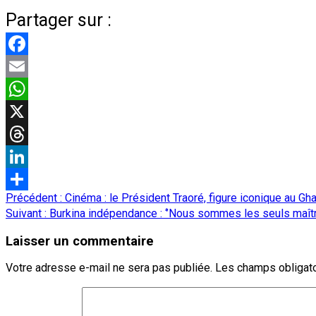
Partager sur :
Facebook
Email
WhatsApp
X
Threads
LinkedIn
Navigation
Précédent :
Cinéma : le Président Traoré, figure iconique au G
Partager
d’article
Suivant :
Burkina indépendance : ‘’Nous sommes les seuls maître
Laisser un commentaire
Votre adresse e-mail ne sera pas publiée.
Les champs obligato