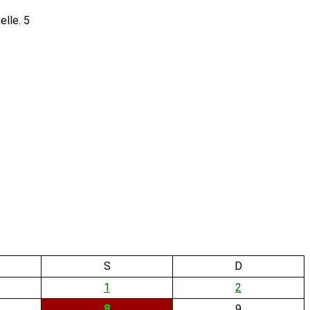
5
S
D
1
2
8
9