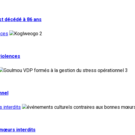
st décédé à 86 ans
nces
2
violences
3
nnel
 interdits
 mœurs interdits