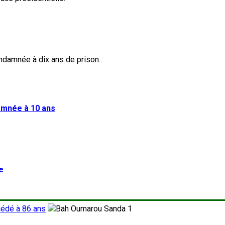
damnée à 10 ans
e
cédé à 86 ans
1