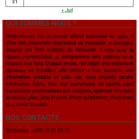
31
« Juil
QUI SOMMES-NOUS ?
Refletinfo.net est un journal officiel burkinabè en ligne. Il
offre une couverture diversifiée de l'actualité. Il décrypte,
analyse les faits brûlants de l'actualité. Il opte pour la
rigueur journalistique, la transparence des sources et le
respect des faits. Chaque article, fait l’objet d’un traitement
rigoureux et équilibré, afin d’offrir à nos lecteurs, une
information crédible et utile. Car, nous croyons qu’une
information fiable, fruit d’un journalisme de qualité, peut
transformer positivement des citoyens, épanouir et rendre
la société plus forte et juste. Parce qu’informer, c’est avant
tout, servir le public.
NOS CONTACTS
Téléphone : +226 72 03 83 15