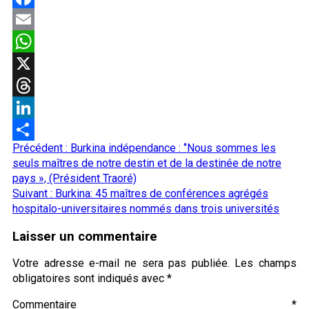
Facebook
Email
WhatsApp
X
Threads
LinkedIn
Navigation
Précédent :
Burkina indépendance : ‘’Nous sommes les
Partager
d’article
seuls maîtres de notre destin et de la destinée de notre
pays », (Président Traoré)
Suivant :
Burkina: 45 maîtres de conférences agrégés
hospitalo-universitaires nommés dans trois universités
Laisser un commentaire
Votre adresse e-mail ne sera pas publiée.
Les champs
obligatoires sont indiqués avec
*
Commentaire
*