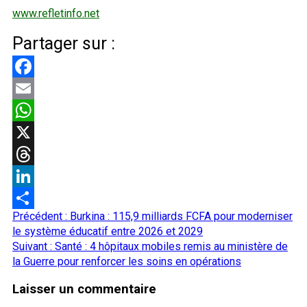
www.refletinfo.net
Partager sur :
Facebook
Email
WhatsApp
X
Threads
LinkedIn
Navigation
Précédent :
Burkina : 115,9 milliards FCFA pour moderniser
Partager
d’article
le système éducatif entre 2026 et 2029
Suivant :
Santé : 4 hôpitaux mobiles remis au ministère de
la Guerre pour renforcer les soins en opérations
Laisser un commentaire