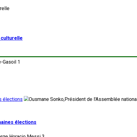
 culturelle
1
s élections
haines élections
3