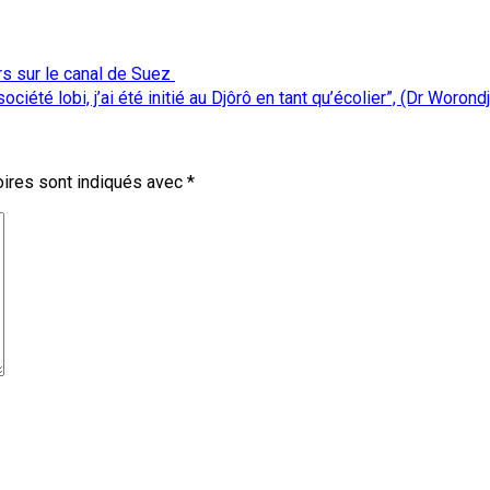
rs sur le canal de Suez
ciété lobi, j’ai été initié au Djôrô en tant qu’écolier”, (Dr Worondj
ires sont indiqués avec
*