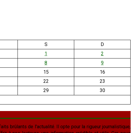
S
D
1
2
8
9
15
16
22
23
29
30
aits brûlants de l'actualité. Il opte pour la rigueur journalistique,