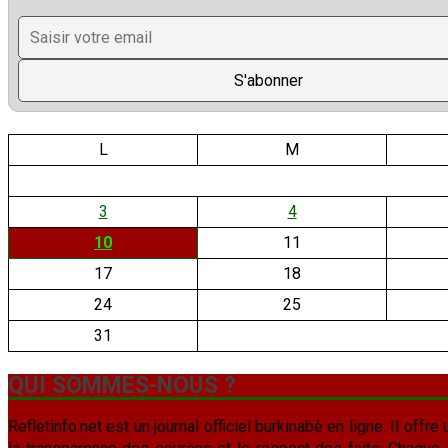
L
M
3
4
10
11
17
18
24
25
31
QUI SOMMES-NOUS ?
Refletinfo.net est un journal officiel burkinabè en ligne. Il offre 