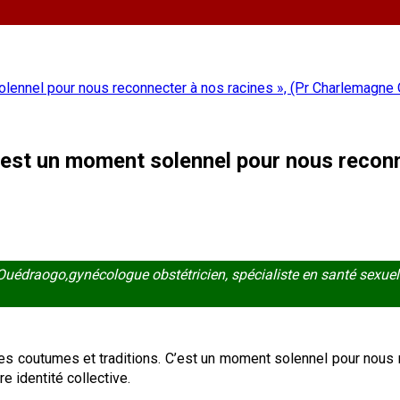
olennel pour nous reconnecter à nos racines », (Pr Charlemagne
’est un moment solennel pour nous reconn
édraogo,gynécologue obstétricien, spécialiste en santé sexuell
ses coutumes et traditions. C’est un moment solennel pour nous re
e identité collective.