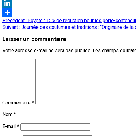
Threads
LinkedIn
Navigation
Précédent :
Égypte : 15% de réduction pour les porte-conteneu
Partager
d’article
Suivant :
Journée des coutumes et traditions : “Originaire de la so
Laisser un commentaire
Votre adresse e-mail ne sera pas publiée.
Les champs obligato
Commentaire
*
Nom
*
E-mail
*