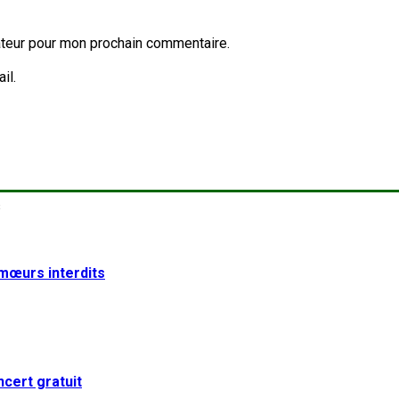
ateur pour mon prochain commentaire.
il.
 mœurs interdits
cert gratuit