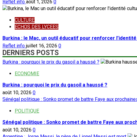
Reflet info
août 1, 2026
0
CULTURE
ECHOS DES LYCEES
Burkina : le Mac, un outil éducatif pour renforcer l’identité
Reflet info
juillet 16, 2026
0
DERNIERS POSTS
Burkina : pourquoi le prix du gasoil a haussé ?
ECONOMIE
Burkina : pourquoi le prix du gasoil a haussé ?
août 10, 2026
0
Sénégal politique : Sonko promet de battre Faye aux prochaine
POLITIQUE
Sénégal politique : Sonko promet de battre Faye aux proc
août 10, 2026
0
Argentine : Jorge Messi, le père de Lionel Messi est mort