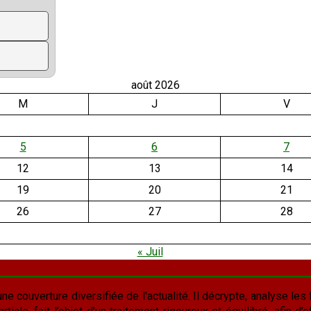
août 2026
M
J
V
5
6
7
12
13
14
19
20
21
26
27
28
« Juil
une couverture diversifiée de l'actualité. Il décrypte, analyse les f