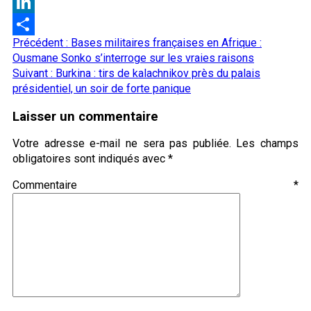
Threads
LinkedIn
Navigation
Précédent :
Bases militaires françaises en Afrique :
Partager
d’article
Ousmane Sonko s’interroge sur les vraies raisons
Suivant :
Burkina : tirs de kalachnikov près du palais
présidentiel, un soir de forte panique
Laisser un commentaire
Votre adresse e-mail ne sera pas publiée.
Les champs
obligatoires sont indiqués avec
*
Commentaire
*