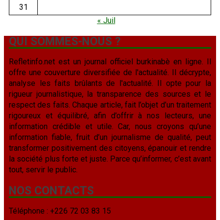
31
« Juil
QUI SOMMES-NOUS ?
Refletinfo.net est un journal officiel burkinabè en ligne. Il
offre une couverture diversifiée de l'actualité. Il décrypte,
analyse les faits brûlants de l'actualité. Il opte pour la
rigueur journalistique, la transparence des sources et le
respect des faits. Chaque article, fait l’objet d’un traitement
rigoureux et équilibré, afin d’offrir à nos lecteurs, une
information crédible et utile. Car, nous croyons qu’une
information fiable, fruit d’un journalisme de qualité, peut
transformer positivement des citoyens, épanouir et rendre
la société plus forte et juste. Parce qu’informer, c’est avant
tout, servir le public.
NOS CONTACTS
Téléphone : +226 72 03 83 15