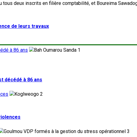
lence de leurs travaux
cédé à 86 ans
1
st décédé à 86 ans
nces
2
violences
3