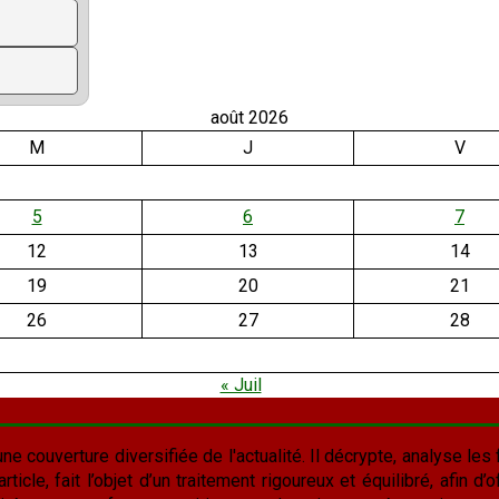
août 2026
M
J
V
5
6
7
12
13
14
19
20
21
26
27
28
« Juil
une couverture diversifiée de l'actualité. Il décrypte, analyse les f
cle, fait l’objet d’un traitement rigoureux et équilibré, afin d’of