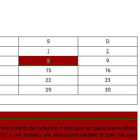
S
D
1
2
8
9
15
16
22
23
29
30
aits brûlants de l'actualité. Il opte pour la rigueur journalistique,
frir à nos lecteurs, une information crédible et utile. Car, nous