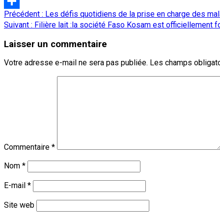
LinkedIn
Navigation
Précédent :
Les défis quotidiens de la prise en charge des m
Partager
d’article
Suivant :
Filière lait :la société Faso Kosam est officiellement f
Laisser un commentaire
Votre adresse e-mail ne sera pas publiée.
Les champs obligato
Commentaire
*
Nom
*
E-mail
*
Site web