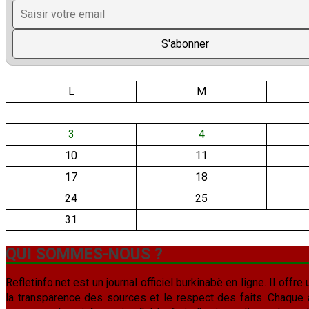
L
M
3
4
10
11
17
18
24
25
31
QUI SOMMES-NOUS ?
Refletinfo.net est un journal officiel burkinabè en ligne. Il offre 
la transparence des sources et le respect des faits. Chaque arti