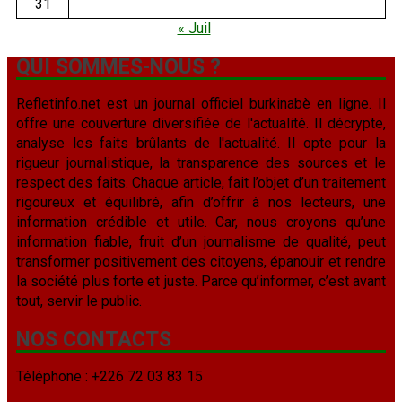
31
« Juil
QUI SOMMES-NOUS ?
Refletinfo.net est un journal officiel burkinabè en ligne. Il
offre une couverture diversifiée de l'actualité. Il décrypte,
analyse les faits brûlants de l'actualité. Il opte pour la
rigueur journalistique, la transparence des sources et le
respect des faits. Chaque article, fait l’objet d’un traitement
rigoureux et équilibré, afin d’offrir à nos lecteurs, une
information crédible et utile. Car, nous croyons qu’une
information fiable, fruit d’un journalisme de qualité, peut
transformer positivement des citoyens, épanouir et rendre
la société plus forte et juste. Parce qu’informer, c’est avant
tout, servir le public.
NOS CONTACTS
Téléphone : +226 72 03 83 15