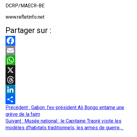
DCRP/MAECR-BE
www.refletinfo.net
Partager sur :
Facebook
Email
WhatsApp
X
Threads
LinkedIn
Navigation
Précédent :
Gabon: l’ex-président Ali Bongo entame une
Partager
d’article
grève de la faim
Suivant :
Musée national : le Capitaine Traoré visite les
modèles d’habitats traditionnels, les armes de guerre,…