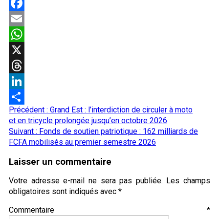
Facebook
Email
WhatsApp
X
Threads
LinkedIn
Navigation
Précédent :
Grand Est : l’interdiction de circuler à moto
Partager
d’article
et en tricycle prolongée jusqu’en octobre 2026
Suivant :
Fonds de soutien patriotique : 162 milliards de
FCFA mobilisés au premier semestre 2026
Laisser un commentaire
Votre adresse e-mail ne sera pas publiée.
Les champs
obligatoires sont indiqués avec
*
Commentaire
*