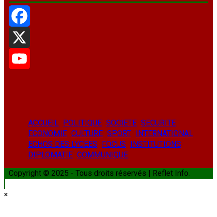
Facebook
X
YouTube
ACCUEIL
POLITIQUE
SOCIETE
SECURITE
ECONOMIE
CULTURE
SPORT
INTERNATIONAL
ECHOS DES LYCEES
FOCUS
INSTITUTIONS
DIPLOMATIE
COMMUNIQUE
Copyright © 2025 - Tous droits réservés | Reflet Info.
×