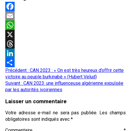
Facebook
Email
WhatsApp
X
Threads
LinkedIn
Navigation
Précédent :
CAN 2023 : « On est très heureux d’offrir cette
Partager
d’article
victoire au peuple burkinabè » (Hubert Velud)
Suivant :
CAN 2023: une influenceuse algérienne expulsée
par les autorités ivoiriennes
Laisser un commentaire
Votre adresse e-mail ne sera pas publiée.
Les champs
obligatoires sont indiqués avec
*
Commentaire
*