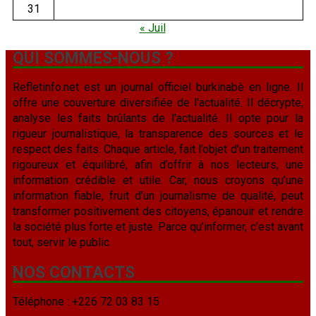
31
« Juil
QUI SOMMES-NOUS ?
Refletinfo.net est un journal officiel burkinabè en ligne. Il
offre une couverture diversifiée de l'actualité. Il décrypte,
analyse les faits brûlants de l'actualité. Il opte pour la
rigueur journalistique, la transparence des sources et le
respect des faits. Chaque article, fait l’objet d’un traitement
rigoureux et équilibré, afin d’offrir à nos lecteurs, une
information crédible et utile. Car, nous croyons qu’une
information fiable, fruit d’un journalisme de qualité, peut
transformer positivement des citoyens, épanouir et rendre
la société plus forte et juste. Parce qu’informer, c’est avant
tout, servir le public.
NOS CONTACTS
Téléphone : +226 72 03 83 15