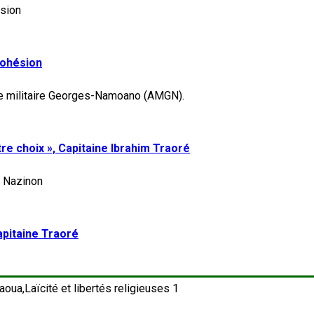
 cohésion
re choix », Capitaine Ibrahim Traoré
apitaine Traoré
1