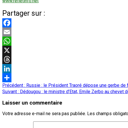
www.refletinfo.net
Partager sur :
Facebook
Email
WhatsApp
X
Threads
LinkedIn
Navigation
Précédent :
Russie : le Président Traoré dépose une gerbe de 
Partager
d’article
Suivant :
Dédougou : le ministre d’Etat, Emile Zerbo au chevet
Laisser un commentaire
Votre adresse e-mail ne sera pas publiée.
Les champs obligato