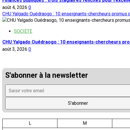
Finances publiques : trois stagiaires félicités pour l’excel
août 4, 2026
0
CHU Yalgado Ouédraogo : 10 enseignants-chercheurs promus p
SOCIETE
CHU Yalgado Ouédraogo : 10 enseignants-chercheurs pro
août 3, 2026
0
S'abonner à la newsletter
L
M