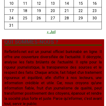
10
11
12
13
14
15
16
17
18
19
20
21
22
23
24
25
26
27
28
29
30
31
« Juil
QUI SOMMES-NOUS ?
Refletinfo.net est un journal officiel burkinabè en ligne. Il
offre une couverture diversifiée de l'actualité. Il décrypte,
analyse les faits brûlants de l'actualité. Il opte pour la
rigueur journalistique, la transparence des sources et le
respect des faits. Chaque article, fait l’objet d’un traitement
rigoureux et équilibré, afin d’offrir à nos lecteurs, une
information crédible et utile. Car, nous croyons qu’une
information fiable, fruit d’un journalisme de qualité, peut
transformer positivement des citoyens, épanouir et rendre
la société plus forte et juste. Parce qu’informer, c’est avant
tout, servir le public.