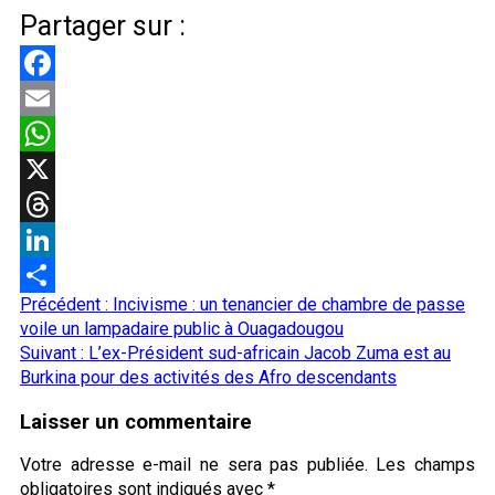
Partager sur :
Facebook
Email
WhatsApp
X
Threads
LinkedIn
Navigation
Précédent :
Incivisme : un tenancier de chambre de passe
Partager
d’article
voile un lampadaire public à Ouagadougou
Suivant :
L’ex-Président sud-africain Jacob Zuma est au
Burkina pour des activités des Afro descendants
Laisser un commentaire
Votre adresse e-mail ne sera pas publiée.
Les champs
obligatoires sont indiqués avec
*