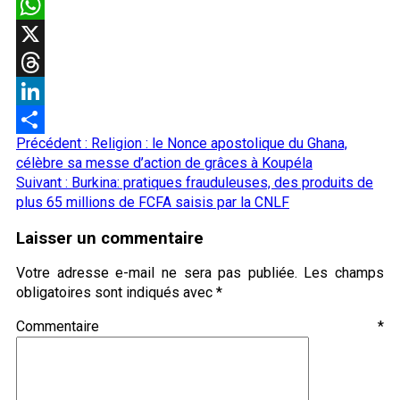
Email
WhatsApp
X
Threads
LinkedIn
Navigation
Précédent :
Religion : le Nonce apostolique du Ghana,
Partager
d’article
célèbre sa messe d’action de grâces à Koupéla
Suivant :
Burkina: pratiques frauduleuses, des produits de
plus 65 millions de FCFA saisis par la CNLF
Laisser un commentaire
Votre adresse e-mail ne sera pas publiée.
Les champs
obligatoires sont indiqués avec
*
Commentaire
*