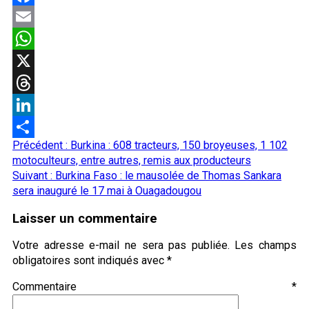
Facebook
Email
WhatsApp
X
Threads
LinkedIn
Navigation
Précédent :
Burkina : 608 tracteurs, 150 broyeuses, 1 102
Partager
d’article
motoculteurs, entre autres, remis aux producteurs
Suivant :
Burkina Faso : le mausolée de Thomas Sankara
sera inauguré le 17 mai à Ouagadougou
Laisser un commentaire
Votre adresse e-mail ne sera pas publiée.
Les champs
obligatoires sont indiqués avec
*
Commentaire
*