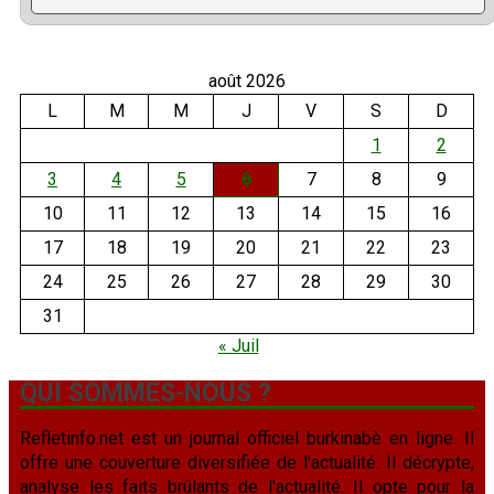
août 2026
L
M
M
J
V
S
D
1
2
3
4
5
6
7
8
9
10
11
12
13
14
15
16
17
18
19
20
21
22
23
24
25
26
27
28
29
30
31
« Juil
QUI SOMMES-NOUS ?
Refletinfo.net est un journal officiel burkinabè en ligne. Il
offre une couverture diversifiée de l'actualité. Il décrypte,
analyse les faits brûlants de l'actualité. Il opte pour la