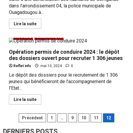
Oumarou Sanda est décédé à 86 ans
dans l’arrondissement 04, la police municipale de
août 8, 2026
0
Ouagadougou à...
1
En
Lire la suite
savoir
SECURITE
plus
Justice : 7 Koglweogo condamnés pour
sur
ACCUEIL
COMMUNIQUE
séquestration et violences
Ouagadougou,
environ
août 8, 2026
0
une
2
Opération permis de conduire 2024 : le dépôt
tonne
de
des dossiers ouvert pour recruter 1 306 jeunes
produits
périmés
Reflet info
mai 10, 2024
0
SECURITE
saisie
Goulmou : les VDP formés à la gestion
dans
Le dépôt des dossiers pour le recrutement de 1 306
une
du stress opérationnel
jeunes qui bénéficieront de l’accompagnement de
alimentation
à
août 7, 2026
0
l’Etat...
3
Somgandé
En
Lire la suite
savoir
CULTURE
plus
Burkina : 18 événements culturels
sur
Pagination
Opération
contraires aux bonnes mœurs interdits
Précédent
1
…
9
10
11
12
permis
des
de
août 7, 2026
0
4
conduire
DERNIERS POSTS
2024 :