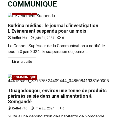
COMMUNIQUE
SECURITE
Goulmou : les VDP formés à la gestion
COMMUNIQUE
du stress opérationnel
août 7, 2026
0
Burkina médias : le journal d’investigation
3
L’Evénement suspendu pour un mois
Reflet info
juin 21, 2024
0
CULTURE
Burkina : 18 événements culturels
Le Conseil Supérieur de la Communication a notifié le
contraires aux bonnes mœurs interdits
jeudi 20 juin 2024, la suspension du journal...
août 7, 2026
0
4
En
Lire la suite
savoir
plus
sur
SOCIETE
Burkina
COMMUNIQUE
Côte d’Ivoire : 4 661 détenus
médias :
le
recouvrent la liberté
journal
Ouagadougou, environ une tonne de produits
d’investigation
août 7, 2026
0
5
L’Evénement
périmés saisie dans une alimentation à
suspendu
Somgandé
pour
un
INTERNATIONAL
POLITIQUE
Reflet info
mai 28, 2024
0
mois
Cameroun Conseil constitutionnel : Bah
Suite à une dénonciation des habitants de Somgandé