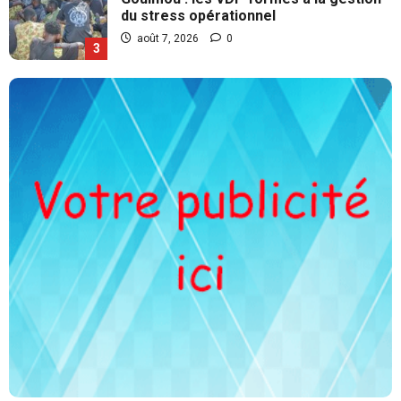
du stress opérationnel
août 7, 2026
0
3
CULTURE
Burkina : 18 événements culturels
contraires aux bonnes mœurs interdits
août 7, 2026
0
4
SOCIETE
Côte d’Ivoire : 4 661 détenus
recouvrent la liberté
août 7, 2026
0
5