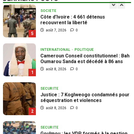
publications
le
dépôt
SOCIETE
des
dossiers
Côte d’Ivoire : 4 661 détenus
ouvert
recouvrent la liberté
pour
recruter
août 7, 2026
0
1
5
306
jeunes
INTERNATIONAL
POLITIQUE
Cameroun Conseil constitutionnel : Bah
Oumarou Sanda est décédé à 86 ans
août 8, 2026
0
1
SECURITE
Justice : 7 Koglweogo condamnés pour
séquestration et violences
août 8, 2026
0
2
SECURITE
Goulmou : les VDP formés à la gestion