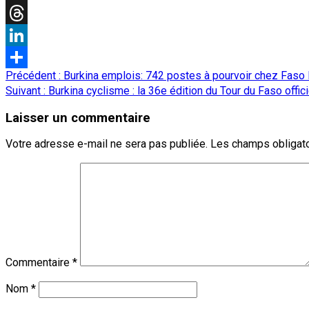
X
Threads
LinkedIn
Navigation
Précédent :
Burkina emplois: 742 postes à pourvoir chez Fas
Partager
d’article
Suivant :
Burkina cyclisme : la 36e édition du Tour du Faso off
Laisser un commentaire
Votre adresse e-mail ne sera pas publiée.
Les champs obligato
Commentaire
*
Nom
*