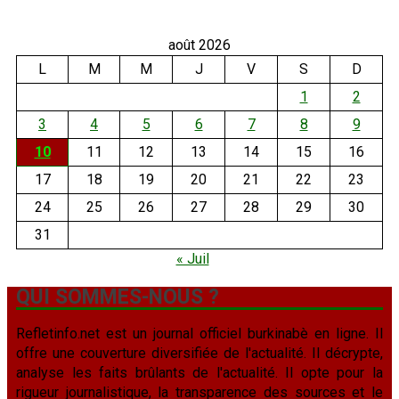
août 2026
L
M
M
J
V
S
D
1
2
3
4
5
6
7
8
9
10
11
12
13
14
15
16
17
18
19
20
21
22
23
24
25
26
27
28
29
30
31
« Juil
QUI SOMMES-NOUS ?
Refletinfo.net est un journal officiel burkinabè en ligne. Il
offre une couverture diversifiée de l'actualité. Il décrypte,
analyse les faits brûlants de l'actualité. Il opte pour la
rigueur journalistique, la transparence des sources et le