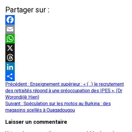
Partager sur :
Facebook
Email
WhatsApp
X
Threads
LinkedIn
Navigation
Précédent :
Enseignement supérieur : « (…) le recrutement
Partager
d’article
des retraités répond à une préoccupation des IPES », (Dr
Worondjilè Hien)
Suivant :
Spéculation sur les motos au Burkina : des
magasins scellés à Ouagadougou
Laisser un commentaire