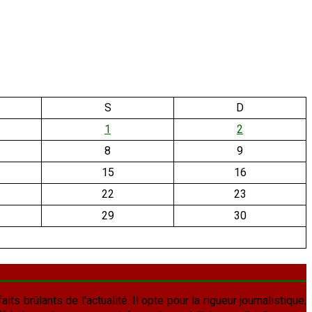
S
D
1
2
8
9
15
16
22
23
29
30
aits brûlants de l'actualité. Il opte pour la rigueur journalistique,