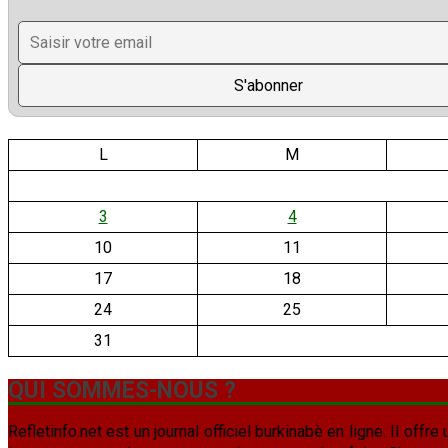
L
M
3
4
10
11
17
18
24
25
31
QUI SOMMES-NOUS ?
Refletinfo.net est un journal officiel burkinabè en ligne. Il offre 