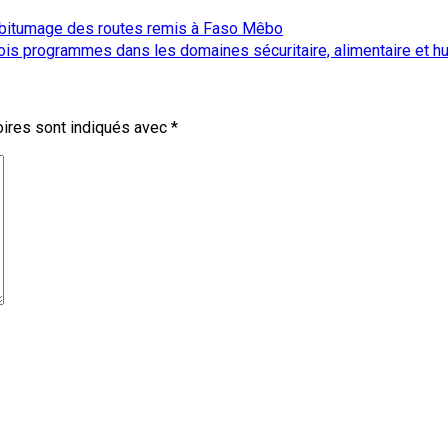
r le bitumage des routes remis à Faso Mêbo
rois programmes dans les domaines sécuritaire, alimentaire et h
ires sont indiqués avec
*