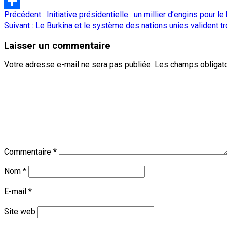
LinkedIn
Navigation
Précédent :
Initiative présidentielle : un millier d’engins pou
Partager
d’article
Suivant :
Le Burkina et le système des nations unies valident t
Laisser un commentaire
Votre adresse e-mail ne sera pas publiée.
Les champs obligato
Commentaire
*
Nom
*
E-mail
*
Site web