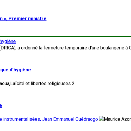
on », Premier ministre
’hygiène
nque d’hygiène
2
e
tre instrumentalisées, Jean Emmanuel Ouédraogo