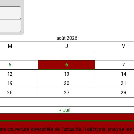
août 2026
M
J
V
5
6
7
12
13
14
19
20
21
26
27
28
« Juil
une couverture diversifiée de l'actualité. Il décrypte, analyse les f