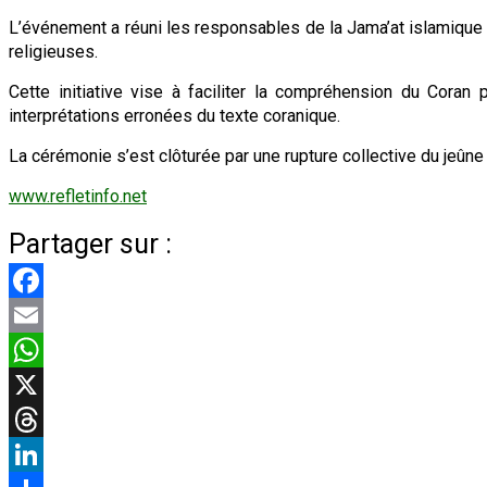
L’événement a réuni les responsables de la Jama’at islamique A
religieuses.
Cette initiative vise à faciliter la compréhension du Coran 
interprétations erronées du texte coranique.
La cérémonie s’est clôturée par une rupture collective du jeûne
www.refletinfo.net
Partager sur :
Facebook
Email
WhatsApp
X
Threads