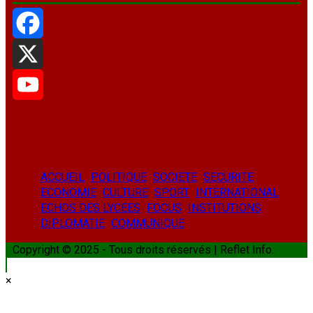
Facebook
X
YouTube
ACCUEIL
POLITIQUE
SOCIETE
SECURITE
ECONOMIE
CULTURE
SPORT
INTERNATIONAL
ECHOS DES LYCEES
FOCUS
INSTITUTIONS
DIPLOMATIE
COMMUNIQUE
Copyright © 2025 - Tous droits réservés | Reflet Info.
×