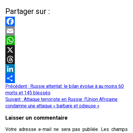
Partager sur :
Facebook
Email
WhatsApp
X
Threads
LinkedIn
Navigation
Précédent :
Russie attentat: le bilan évolue à au moins 60
Partager
d’article
morts et 145 blessés
Suivant :
Attaque terroriste en Russie :l’Union Africaine
condamne une attaque « barbare et odieuse »
Laisser un commentaire
Votre adresse e-mail ne sera pas publiée.
Les champs