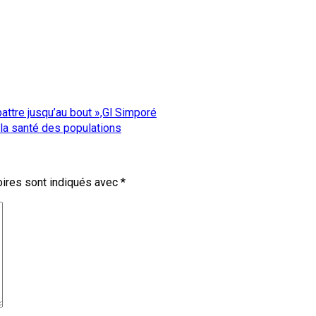
attre jusqu’au bout »,Gl Simporé
r la santé des populations
ires sont indiqués avec
*