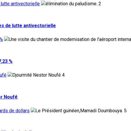
utte antivectorielle
2
 de lutte antivectorielle
 %
7,23 %
ufé
4
or Noufé
ards de dollars
5