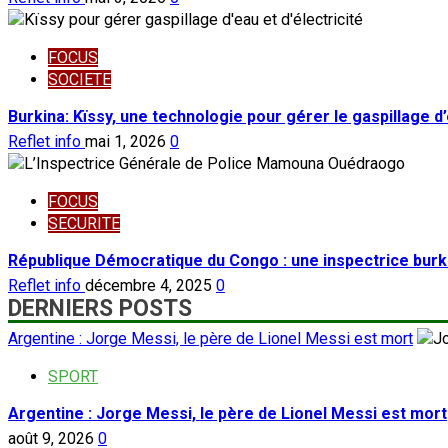
FOCUS
SOCIETE
Burkina: Kïssy, une technologie pour gérer le gaspillage d’
Reflet info
mai 1, 2026
0
FOCUS
SECURITE
République Démocratique du Congo : une inspectrice burk
Reflet info
décembre 4, 2025
0
DERNIERS POSTS
Argentine : Jorge Messi, le père de Lionel Messi est mort
SPORT
Argentine : Jorge Messi, le père de Lionel Messi est mort
août 9, 2026
0