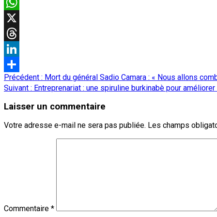
Email
WhatsApp
X
Threads
LinkedIn
Navigation
Précédent :
Mort du général Sadio Camara : « Nous allons comb
Partager
d’article
Suivant :
Entreprenariat : une spiruline burkinabè pour améliore
Laisser un commentaire
Votre adresse e-mail ne sera pas publiée.
Les champs obligato
Commentaire
*