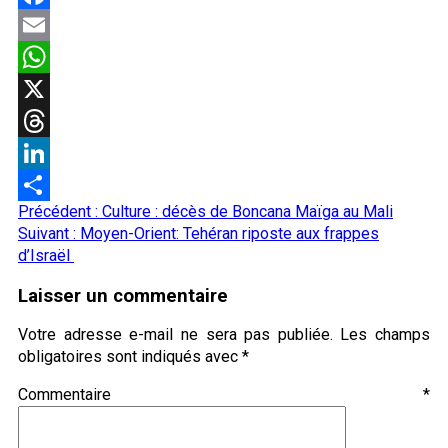
Facebook
Email
WhatsApp
X
Threads
LinkedIn
Navigation
Précédent :
Culture : décès de Boncana Maïga au Mali
Partager
d’article
Suivant :
Moyen-Orient: Tehéran riposte aux frappes
d’Israël
Laisser un commentaire
Votre adresse e-mail ne sera pas publiée.
Les champs
obligatoires sont indiqués avec
*
Commentaire
*