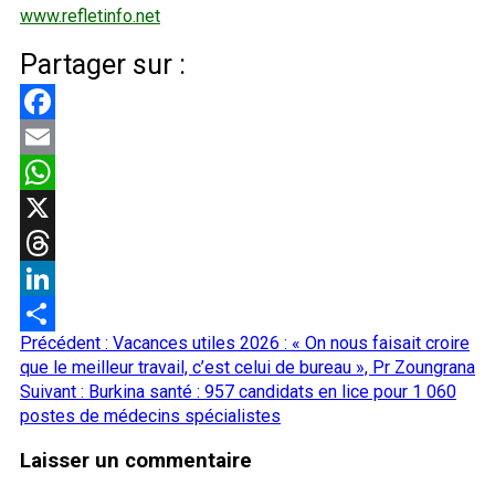
www.refletinfo.net
Partager sur :
Facebook
Email
WhatsApp
X
Threads
LinkedIn
Navigation
Précédent :
Vacances utiles 2026 : « On nous faisait croire
Partager
d’article
que le meilleur travail, c’est celui de bureau », Pr Zoungrana
Suivant :
Burkina santé : 957 candidats en lice pour 1 060
postes de médecins spécialistes
Laisser un commentaire