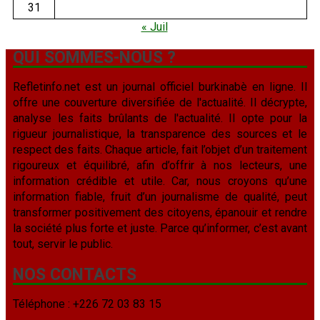
31
« Juil
QUI SOMMES-NOUS ?
Refletinfo.net est un journal officiel burkinabè en ligne. Il
offre une couverture diversifiée de l'actualité. Il décrypte,
analyse les faits brûlants de l'actualité. Il opte pour la
rigueur journalistique, la transparence des sources et le
respect des faits. Chaque article, fait l’objet d’un traitement
rigoureux et équilibré, afin d’offrir à nos lecteurs, une
information crédible et utile. Car, nous croyons qu’une
information fiable, fruit d’un journalisme de qualité, peut
transformer positivement des citoyens, épanouir et rendre
la société plus forte et juste. Parce qu’informer, c’est avant
tout, servir le public.
NOS CONTACTS
Téléphone : +226 72 03 83 15