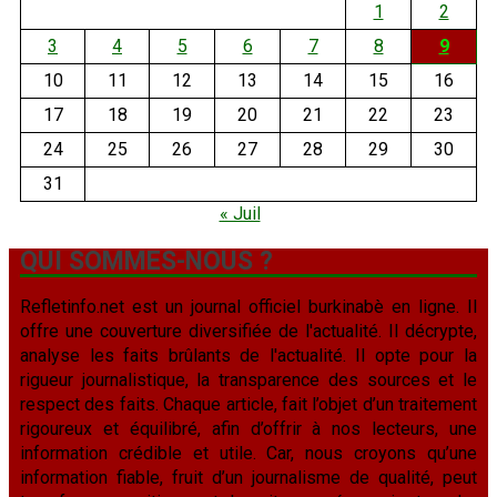
1
2
3
4
5
6
7
8
9
10
11
12
13
14
15
16
17
18
19
20
21
22
23
24
25
26
27
28
29
30
31
« Juil
QUI SOMMES-NOUS ?
Refletinfo.net est un journal officiel burkinabè en ligne. Il
offre une couverture diversifiée de l'actualité. Il décrypte,
analyse les faits brûlants de l'actualité. Il opte pour la
rigueur journalistique, la transparence des sources et le
respect des faits. Chaque article, fait l’objet d’un traitement
rigoureux et équilibré, afin d’offrir à nos lecteurs, une
information crédible et utile. Car, nous croyons qu’une
information fiable, fruit d’un journalisme de qualité, peut