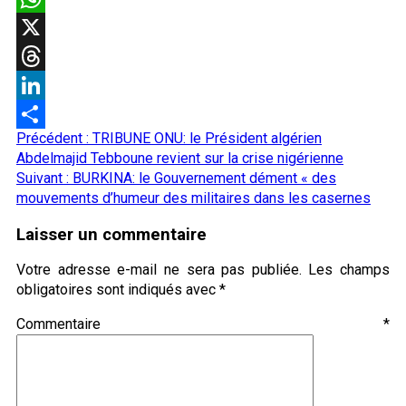
WhatsApp
X
Threads
LinkedIn
Navigation
Précédent :
TRIBUNE ONU: le Président algérien
Partager
d’article
Abdelmajid Tebboune revient sur la crise nigérienne
Suivant :
BURKINA: le Gouvernement dément « des
mouvements d’humeur des militaires dans les casernes
Laisser un commentaire
Votre adresse e-mail ne sera pas publiée.
Les champs
obligatoires sont indiqués avec
*
Commentaire
*