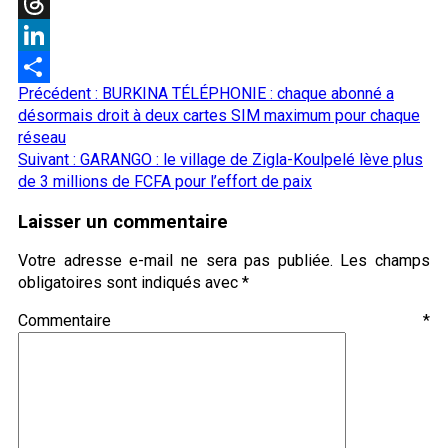
X
Threads
LinkedIn
Navigation
Précédent :
BURKINA TÉLÉPHONIE : chaque abonné a
Partager
d’article
désormais droit à deux cartes SIM maximum pour chaque
réseau
Suivant :
GARANGO : le village de Zigla-Koulpelé lève plus
de 3 millions de FCFA pour l’effort de paix
Laisser un commentaire
Votre adresse e-mail ne sera pas publiée.
Les champs
obligatoires sont indiqués avec
*
Commentaire
*