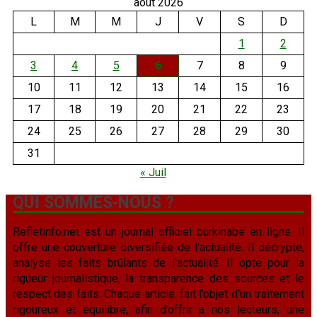
août 2026
L
M
M
J
V
S
D
1
2
3
4
5
6
7
8
9
10
11
12
13
14
15
16
17
18
19
20
21
22
23
24
25
26
27
28
29
30
31
« Juil
QUI SOMMES-NOUS ?
Refletinfo.net est un journal officiel burkinabè en ligne. Il
offre une couverture diversifiée de l'actualité. Il décrypte,
analyse les faits brûlants de l'actualité. Il opte pour la
rigueur journalistique, la transparence des sources et le
respect des faits. Chaque article, fait l’objet d’un traitement
rigoureux et équilibré, afin d’offrir à nos lecteurs, une