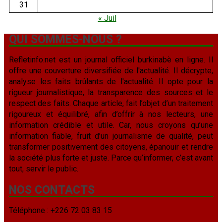
31
« Juil
QUI SOMMES-NOUS ?
Refletinfo.net est un journal officiel burkinabè en ligne. Il
offre une couverture diversifiée de l'actualité. Il décrypte,
analyse les faits brûlants de l'actualité. Il opte pour la
rigueur journalistique, la transparence des sources et le
respect des faits. Chaque article, fait l’objet d’un traitement
rigoureux et équilibré, afin d’offrir à nos lecteurs, une
information crédible et utile. Car, nous croyons qu’une
information fiable, fruit d’un journalisme de qualité, peut
transformer positivement des citoyens, épanouir et rendre
la société plus forte et juste. Parce qu’informer, c’est avant
tout, servir le public.
NOS CONTACTS
Téléphone : +226 72 03 83 15