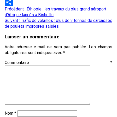
LinkedIn
Navigation
Précédent :
Éthiopie : les travaux du plus grand aéroport
Partager
d’article
d’Afrique lancés à Bishoftu
Suivant :
Trafic de volailles : plus de 3 tonnes de carcasses
de poulets impropres saisies
Laisser un commentaire
Votre adresse e-mail ne sera pas publiée.
Les champs
obligatoires sont indiqués avec
*
Commentaire
*
Nom
*