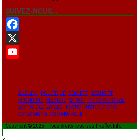
SUIVEZ-NOUS…
Facebook
X
YouTube
ACCUEIL
POLITIQUE
SOCIETE
SECURITE
ECONOMIE
CULTURE
SPORT
INTERNATIONAL
ECHOS DES LYCEES
FOCUS
INSTITUTIONS
DIPLOMATIE
COMMUNIQUE
Copyright © 2025 - Tous droits réservés | Reflet Info.
×