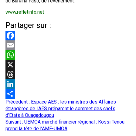
du Burkina Faso, de l’événement.
www.refletinfo.net
Partager sur :
Facebook
Email
WhatsApp
X
Threads
LinkedIn
Navigation
Précédent :
Espace AES : les ministres des Affaires
Partager
d’article
étrangères de l’AES préparent le sommet des chefs
d’Etats à Ouagadougou
Suivant :
UEMOA marché financier régional : Kossi Tenou
prend la tête de l’AMF-UMOA