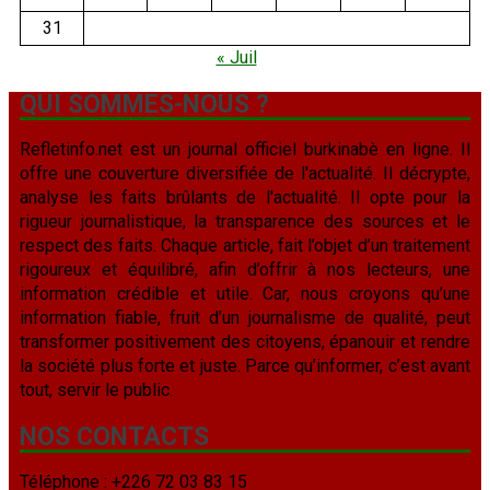
31
« Juil
QUI SOMMES-NOUS ?
Refletinfo.net est un journal officiel burkinabè en ligne. Il
offre une couverture diversifiée de l'actualité. Il décrypte,
analyse les faits brûlants de l'actualité. Il opte pour la
rigueur journalistique, la transparence des sources et le
respect des faits. Chaque article, fait l’objet d’un traitement
rigoureux et équilibré, afin d’offrir à nos lecteurs, une
information crédible et utile. Car, nous croyons qu’une
information fiable, fruit d’un journalisme de qualité, peut
transformer positivement des citoyens, épanouir et rendre
la société plus forte et juste. Parce qu’informer, c’est avant
tout, servir le public.
NOS CONTACTS
Téléphone : +226 72 03 83 15