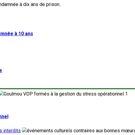
damnée à 10 ans
e
1
nnel
 interdits