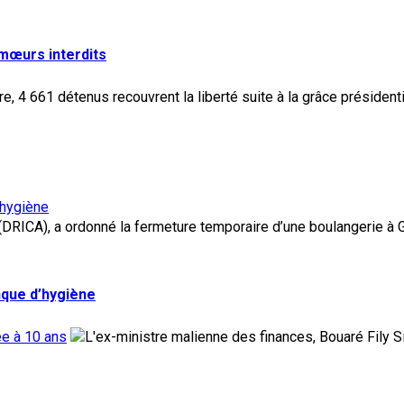
 mœurs interdits
’hygiène
nque d’hygiène
ée à 10 ans