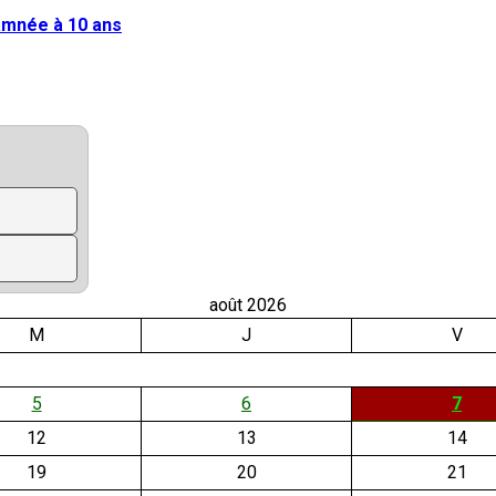
damnée à 10 ans
août 2026
M
J
V
5
6
7
12
13
14
19
20
21