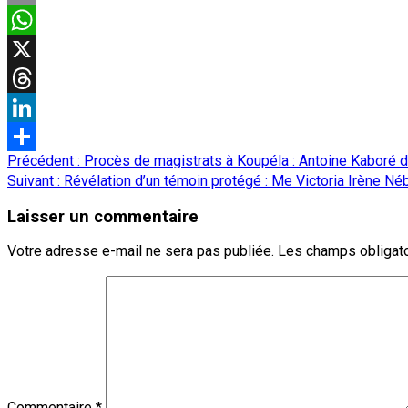
Email
WhatsApp
X
Threads
LinkedIn
Navigation
Précédent :
Procès de magistrats à Koupéla : Antoine Kaboré d
Partager
d’article
Suivant :
Révélation d’un témoin protégé : Me Victoria Irène N
Laisser un commentaire
Votre adresse e-mail ne sera pas publiée.
Les champs obligato
Commentaire
*