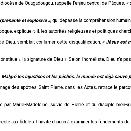
chidiocèse de Ouagadougou, rappelle l’enjeu central de Pâques.
« 
rprenante et explosive »
, qui dépasse la compréhension humain
que, explique-t-il, les autorités religieuses et politiques chercha
de Dieu, semblait confirmer cette disqualification.
« Jésus est 
 constitue « la signature de Dieu ». Selon l’homéliste, Dieu n’a p
 Malgré les injustices et les péchés, le monde est déjà sauvé pa
ignage des apôtres. Saint Pierre, dans les Actes, retrace le par
e par Marie-Madeleine, suivie de Pierre et du disciple bien-ai
irecte aux fidèles. Il invite chacun à examiner les fondements de 