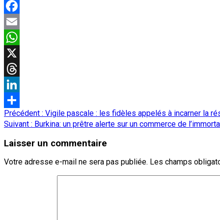
Facebook
Email
WhatsApp
X
Threads
LinkedIn
Navigation
Précédent :
Vigile pascale : les fidèles appelés à incarner la r
Partager
d’article
Suivant :
Burkina: un prêtre alerte sur un commerce de l’immorta
Laisser un commentaire
Votre adresse e-mail ne sera pas publiée.
Les champs obligato