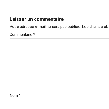
i
g
Laisser un commentaire
a
t
Votre adresse e-mail ne sera pas publiée.
Les champs obl
i
Commentaire
*
o
n
d
’
a
r
t
i
Nom
*
c
l