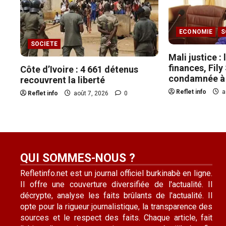
ECONOMIE
S
SOCIETE
Mali justice :
finances, Fil
Côte d’Ivoire : 4 661 détenus
condamnée à 
recouvrent la liberté
Reflet info
a
Reflet info
août 7, 2026
0
QUI SOMMES-NOUS ?
Refletinfo.net est un journal officiel burkinabè en ligne.
Il offre une couverture diversifiée de l'actualité. Il
décrypte, analyse les faits brûlants de l'actualité. Il
opte pour la rigueur journalistique, la transparence des
sources et le respect des faits. Chaque article, fait