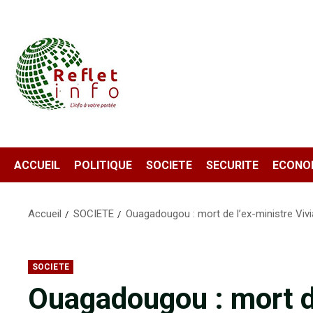
Aller
au
contenu
ACCUEIL
POLITIQUE
SOCIETE
SECURITE
ECONO
Accueil
SOCIETE
Ouagadougou : mort de l’ex-ministre Vi
SOCIETE
Ouagadougou : mort de