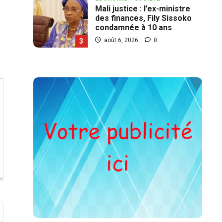
Gaoua : les acteurs prônent
la laïcité et la cohésion
sociale
août 5, 2026
0
4
DIPLOMATIE
POLITIQUE
Coopération Burkina-Onu :
les Nations Unies ne doivent
pas être instrumentalisées,
Jean Emmanuel Ouédraogo
5
août 5, 2026
0
SOCIETE
Côte d’Ivoire : 4 661 détenus
recouvrent la liberté
août 7, 2026
0
1
ECONOMIE
Garango : une boulangerie
fermée pour 10 jours pour
manque d’hygiène