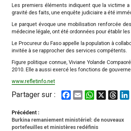
Les premiers éléments indiquent que la victime a 
gravité des faits, une enquête judiciaire a été imm
Le parquet évoque une mobilisation renforcée de
médecine légale, ont été ordonnées pour établir le
Le Procureur du Faso appelle la population à collab
invitée à se rapprocher des services compétents.
Figure politique connue, Viviane Yolande Compaoré
2010. Elle a aussi exercé les fonctions de gouverne
www.refletinfo.net
Facebook
Email
WhatsAp
X
Th
Partager sur :
N
Précédent :
a
Burkina remaniement ministériel: de nouveaux
portefeuilles et ministères redéfinis
v