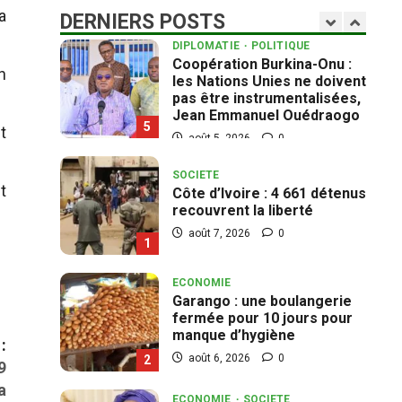
5
a
DERNIERS POSTS
août 5, 2026
0
SOCIETE
n
Côte d’Ivoire : 4 661 détenus
recouvrent la liberté
août 7, 2026
0
1
t
ECONOMIE
Garango : une boulangerie
t
fermée pour 10 jours pour
manque d’hygiène
août 6, 2026
0
2
ECONOMIE
SOCIETE
Mali justice : l’ex-ministre
des finances, Fily Sissoko
condamnée à 10 ans
:
août 6, 2026
0
3
9
a
SOCIETE