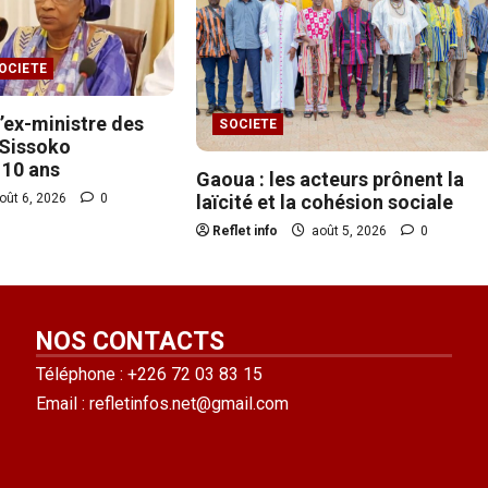
OCIETE
 l’ex-ministre des
SOCIETE
y Sissoko
10 ans
Gaoua : les acteurs prônent la
laïcité et la cohésion sociale
oût 6, 2026
0
Reflet info
août 5, 2026
0
NOS CONTACTS
Téléphone : +226 72 03 83 15
Email : refletinfos.net@gmail.com