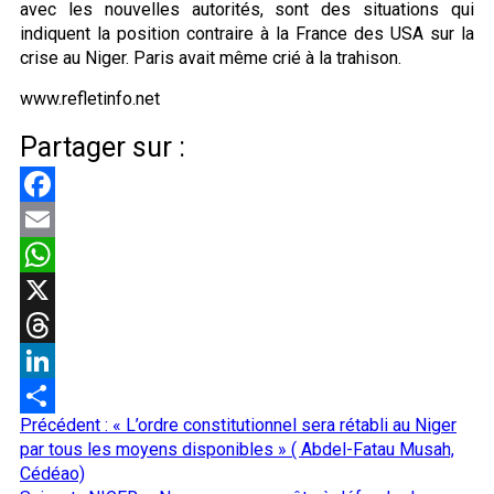
avec les nouvelles autorités, sont des situations qui
indiquent la position contraire à la France des USA sur la
crise au Niger. Paris avait même crié à la trahison.
www.refletinfo.net
Partager sur :
Facebook
Email
WhatsApp
X
Threads
LinkedIn
Navigation
Précédent :
« L’ordre constitutionnel sera rétabli au Niger
Partager
d’article
par tous les moyens disponibles » ( Abdel-Fatau Musah,
Cédéao)