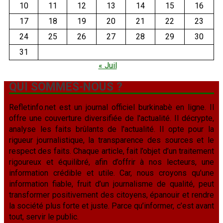
10
11
12
13
14
15
16
17
18
19
20
21
22
23
24
25
26
27
28
29
30
31
« Juil
QUI SOMMES-NOUS ?
Refletinfo.net est un journal officiel burkinabè en ligne. Il
offre une couverture diversifiée de l'actualité. Il décrypte,
analyse les faits brûlants de l'actualité. Il opte pour la
rigueur journalistique, la transparence des sources et le
respect des faits. Chaque article, fait l’objet d’un traitement
rigoureux et équilibré, afin d’offrir à nos lecteurs, une
information crédible et utile. Car, nous croyons qu’une
information fiable, fruit d’un journalisme de qualité, peut
transformer positivement des citoyens, épanouir et rendre
la société plus forte et juste. Parce qu’informer, c’est avant
tout, servir le public.