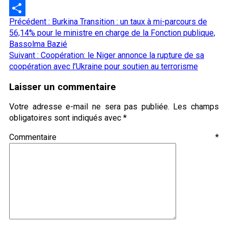
LinkedIn
Navigation
Précédent :
Burkina Transition : un taux à mi-parcours de
Partager
d’article
56,14% pour le ministre en charge de la Fonction publique,
Bassolma Bazié
Suivant :
Coopération: le Niger annonce la rupture de sa
coopération avec l’Ukraine pour soutien au terrorisme
Laisser un commentaire
Votre adresse e-mail ne sera pas publiée.
Les champs
obligatoires sont indiqués avec
*
Commentaire
*