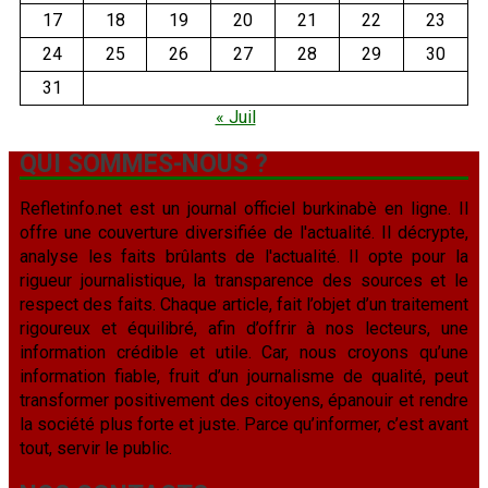
17
18
19
20
21
22
23
24
25
26
27
28
29
30
31
« Juil
QUI SOMMES-NOUS ?
Refletinfo.net est un journal officiel burkinabè en ligne. Il
offre une couverture diversifiée de l'actualité. Il décrypte,
analyse les faits brûlants de l'actualité. Il opte pour la
rigueur journalistique, la transparence des sources et le
respect des faits. Chaque article, fait l’objet d’un traitement
rigoureux et équilibré, afin d’offrir à nos lecteurs, une
information crédible et utile. Car, nous croyons qu’une
information fiable, fruit d’un journalisme de qualité, peut
transformer positivement des citoyens, épanouir et rendre
la société plus forte et juste. Parce qu’informer, c’est avant
tout, servir le public.