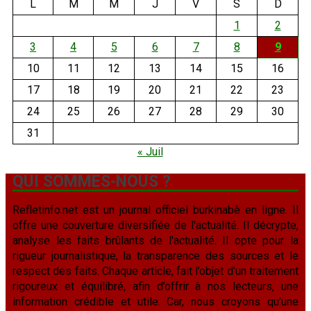
L
M
M
J
V
S
D
1
2
3
4
5
6
7
8
9
10
11
12
13
14
15
16
17
18
19
20
21
22
23
24
25
26
27
28
29
30
31
« Juil
QUI SOMMES-NOUS ?
Refletinfo.net est un journal officiel burkinabè en ligne. Il
offre une couverture diversifiée de l'actualité. Il décrypte,
analyse les faits brûlants de l'actualité. Il opte pour la
rigueur journalistique, la transparence des sources et le
respect des faits. Chaque article, fait l’objet d’un traitement
rigoureux et équilibré, afin d’offrir à nos lecteurs, une
information crédible et utile. Car, nous croyons qu’une