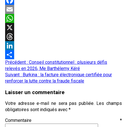
Facebook
Email
WhatsApp
X
Threads
LinkedIn
Navigation
Précédent :
Conseil constitutionnel : plusieurs défis
Partager
d’article
relevés en 2026, Me Barthélemy Kéré
Suivant :
Burkina : la facture électronique certifiée pour
renforcer la lutte contre la fraude fiscale
Laisser un commentaire
Votre adresse e-mail ne sera pas publiée.
Les champs
obligatoires sont indiqués avec
*
Commentaire
*