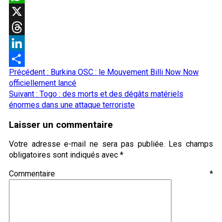
WhatsApp
X
Threads
LinkedIn
Navigation
Précédent :
Burkina OSC : le Mouvement Billi Now Now
Partager
d’article
officiellement lancé
Suivant :
Togo : des morts et des dégâts matériels
énormes dans une attaque terroriste
Laisser un commentaire
Votre adresse e-mail ne sera pas publiée.
Les champs
obligatoires sont indiqués avec
*
Commentaire
*