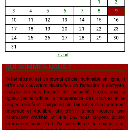
1
2
3
4
5
6
7
8
9
10
11
12
13
14
15
16
17
18
19
20
21
22
23
24
25
26
27
28
29
30
31
« Juil
QUI SOMMES-NOUS ?
Refletinfo.net est un journal officiel burkinabè en ligne. Il
offre une couverture diversifiée de l'actualité. Il décrypte,
analyse les faits brûlants de l'actualité. Il opte pour la
rigueur journalistique, la transparence des sources et le
respect des faits. Chaque article, fait l’objet d’un traitement
rigoureux et équilibré, afin d’offrir à nos lecteurs, une
information crédible et utile. Car, nous croyons qu’une
information fiable, fruit d’un journalisme de qualité, peut