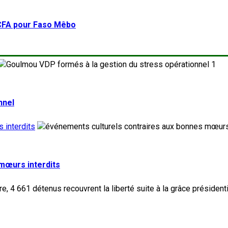
FCFA pour Faso Mêbo
1
nnel
 interdits
 mœurs interdits