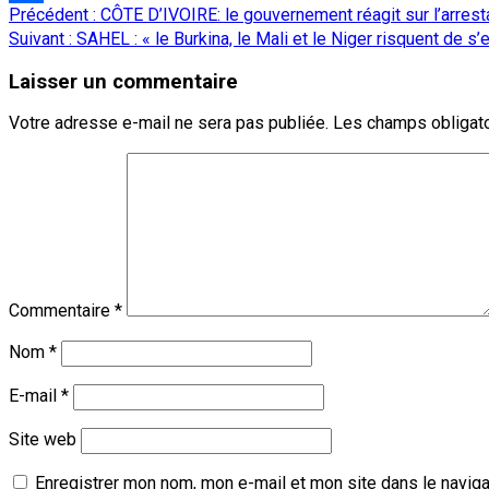
Navigation
Précédent :
CÔTE D’IVOIRE: le gouvernement réagit sur l’arrest
Partager
d’article
Suivant :
SAHEL : « le Burkina, le Mali et le Niger risquent de 
Laisser un commentaire
Votre adresse e-mail ne sera pas publiée.
Les champs obligato
Commentaire
*
Nom
*
E-mail
*
Site web
Enregistrer mon nom, mon e-mail et mon site dans le navig