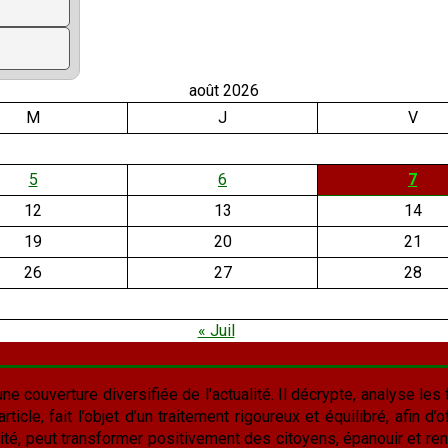
août 2026
M
J
V
5
6
7
12
13
14
19
20
21
26
27
28
« Juil
une couverture diversifiée de l'actualité. Il décrypte, analyse les f
cle, fait l’objet d’un traitement rigoureux et équilibré, afin d’of
lité, peut transformer positivement des citoyens, épanouir et rend