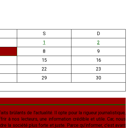
S
D
1
2
8
9
15
16
22
23
29
30
aits brûlants de l'actualité. Il opte pour la rigueur journalistique,
frir à nos lecteurs, une information crédible et utile. Car, nous
re la société plus forte et juste. Parce qu’informer, c’est avant