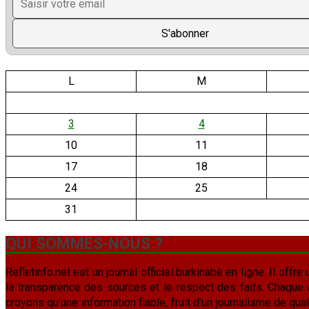
L
M
3
4
10
11
17
18
24
25
31
QUI SOMMES-NOUS ?
Refletinfo.net est un journal officiel burkinabè en ligne. Il offre 
la transparence des sources et le respect des faits. Chaque arti
croyons qu’une information fiable, fruit d’un journalisme de qua