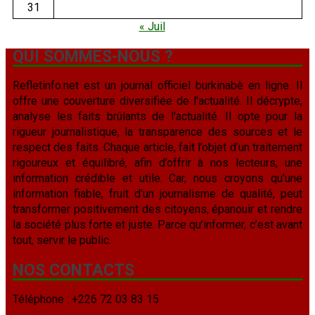
31
« Juil
QUI SOMMES-NOUS ?
Refletinfo.net est un journal officiel burkinabè en ligne. Il
offre une couverture diversifiée de l'actualité. Il décrypte,
analyse les faits brûlants de l'actualité. Il opte pour la
rigueur journalistique, la transparence des sources et le
respect des faits. Chaque article, fait l’objet d’un traitement
rigoureux et équilibré, afin d’offrir à nos lecteurs, une
information crédible et utile. Car, nous croyons qu’une
information fiable, fruit d’un journalisme de qualité, peut
transformer positivement des citoyens, épanouir et rendre
la société plus forte et juste. Parce qu’informer, c’est avant
tout, servir le public.
NOS CONTACTS
Téléphone : +226 72 03 83 15