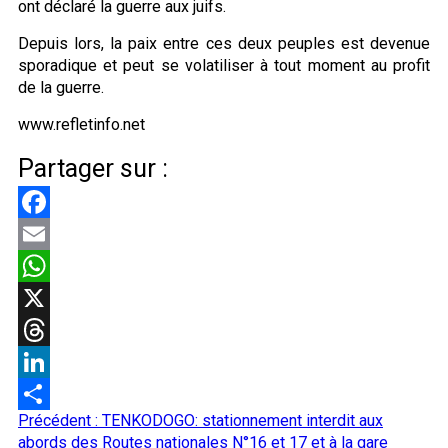
ont déclaré la guerre aux juifs.
Depuis lors, la paix entre ces deux peuples est devenue
sporadique et peut se volatiliser à tout moment au profit
de la guerre.
www.refletinfo.net
Partager sur :
Facebook
Email
WhatsApp
X
Threads
LinkedIn
Navigation
Précédent :
TENKODOGO: stationnement interdit aux
Partager
d’article
abords des Routes nationales N°16 et 17 et à la gare