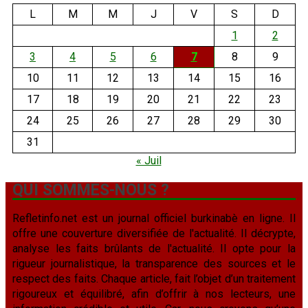
L
M
M
J
V
S
D
1
2
3
4
5
6
7
8
9
10
11
12
13
14
15
16
17
18
19
20
21
22
23
24
25
26
27
28
29
30
31
« Juil
QUI SOMMES-NOUS ?
Refletinfo.net est un journal officiel burkinabè en ligne. Il
offre une couverture diversifiée de l'actualité. Il décrypte,
analyse les faits brûlants de l'actualité. Il opte pour la
rigueur journalistique, la transparence des sources et le
respect des faits. Chaque article, fait l’objet d’un traitement
rigoureux et équilibré, afin d’offrir à nos lecteurs, une