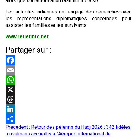
alors que son autorisation était limitée à six.
Les autorités indiennes ont engagé des démarches avec
les représentations diplomatiques concernées pour
assister les familles et les survivants.
www.refletinfo.net
Partager sur :
Facebook
Email
WhatsApp
X
Threads
LinkedIn
Navigation
Précédent :
Retour des pèlerins du Hadj 2026 : 342 fidèles
Partager
d’article
musulmans accueillis à l’Aéroport international de